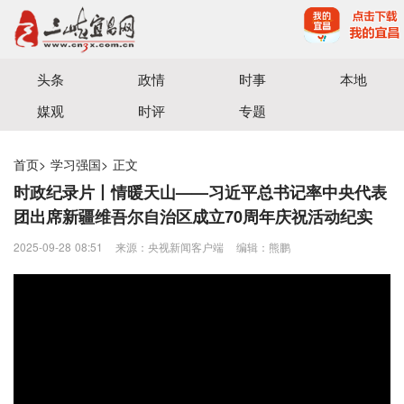
宜昌三峡融媒体中心主办
头条
政情
时事
本地
媒观
时评
专题
首页
>
学习强国
>
正文
时政纪录片丨情暖天山——习近平总书记率中央代表
团出席新疆维吾尔自治区成立70周年庆祝活动纪实
2025-09-28 08:51
来源：央视新闻客户端
编辑：熊鹏