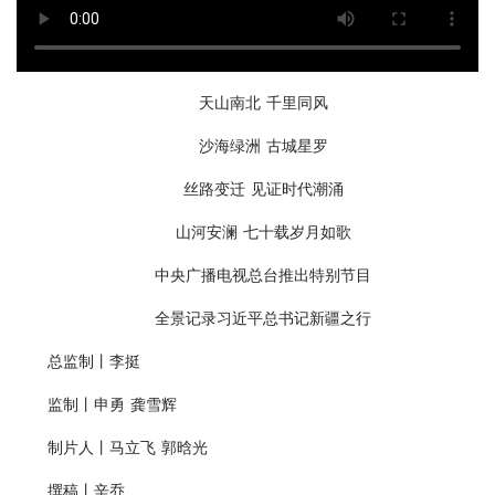
天山南北 千里同风
沙海绿洲 古城星罗
丝路变迁 见证时代潮涌
山河安澜 七十载岁月如歌
中央广播电视总台推出特别节目
全景记录习近平总书记新疆之行
总监制丨李挺
监制丨申勇 龚雪辉
制片人丨马立飞 郭晗光
撰稿丨辛乔