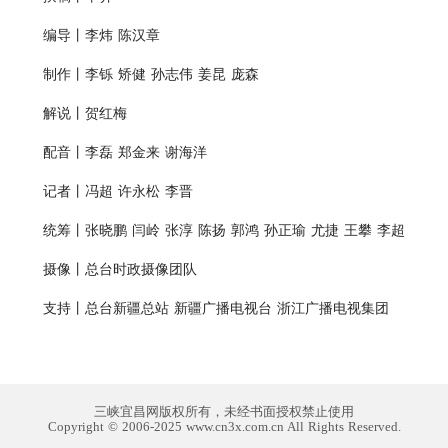
编导丨李炜 陈汉章
制作丨李铄 矫健 孙志伟 姜昆 庞森
解说丨贺红梅
配音丨李磊 郑金来 谢海洋
记者丨冯超 许永松 李晋
统筹丨张晓鹏 闫岭 张淳 陈扬 郭鸿 孙正瑜 尤捷 王攀 李超
摄像丨总台时政摄像团队
支持丨总台新疆总站 新疆广播电视台 浙江广播电视集团
三峡宜昌网版权所有，未经书面授权禁止使用
Copyright © 2006-2025 www.cn3x.com.cn All Rights Reserved.