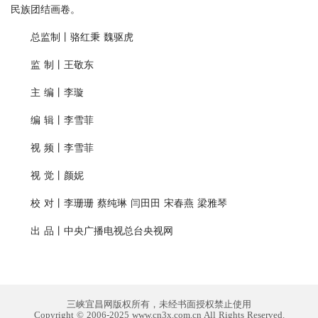
民族团结画卷。
总监制丨骆红秉 魏驱虎
监 制丨王敬东
主 编丨李璇
编 辑丨李雪菲
视 频丨李雪菲
视 觉丨颜妮
校 对丨李珊珊 蔡纯琳 闫田田 宋春燕 梁雅琴
出 品丨中央广播电视总台央视网
三峡宜昌网版权所有，未经书面授权禁止使用
Copyright © 2006-2025 www.cn3x.com.cn All Rights Reserved.