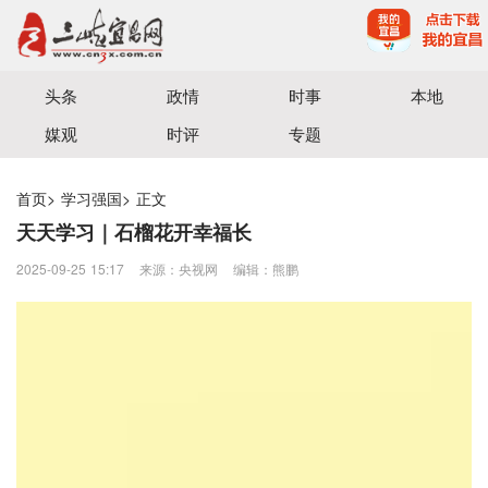
宜昌三峡融媒体中心主办
头条
政情
时事
本地
媒观
时评
专题
首页
>
学习强国
>
正文
天天学习｜石榴花开幸福长
2025-09-25 15:17
来源：央视网
编辑：熊鹏