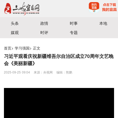
宜昌三峡融媒体中心主办
头条
政情
时事
本地
媒观
时评
专题
首页
>
学习强国
>
正文
习近平观看庆祝新疆维吾尔自治区成立70周年文艺晚
会《美丽新疆》
2025-09-25 09:04
来源：央视网
编辑：熊鹏