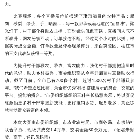
力。
比赛现场，各个直播展位前摆满了琳琅满目的农特产品：腊
肉、砂梨、绿茶、手工晒酱……每一款都承载着地道的“宜昌味”。聚
光灯下，村干部化身助农主播，面对镜头侃侃而谈，直播间人气不
断攀升，网友纷纷互动，订单接连不断。经过两个小时的比拼，根
据实际成交金额、订单数量及评委现场评分，来自夷陵区、枝江市
的三支代表队获得一等奖。
为提升村干部联农、带农、富农能力，强化村干部拥抱流量时
代的意识，助力乡村振兴，市委组织部从今年开启百村直播助农行
动。截至目前，全市已有700多个村、超过1500名村干部踊跃参
与。“我们希望通过比赛，为全市优秀‘村播’搭建展示的舞台、交流的
平台、提能的播台。”市委组织部组织三科科长杨慧表示，将以赛促
练激励更多村干部掌握新技能，更好推销乡货、服务老乡，真正练
就带动群众致富的本领。
本次大赛由市委组织部、市农业农村局、市商务局、市供销社
联合举办，现场共成交1.4万单、交易金额60余万元。（记者朱颢
莹、高于，通讯员杨慧）