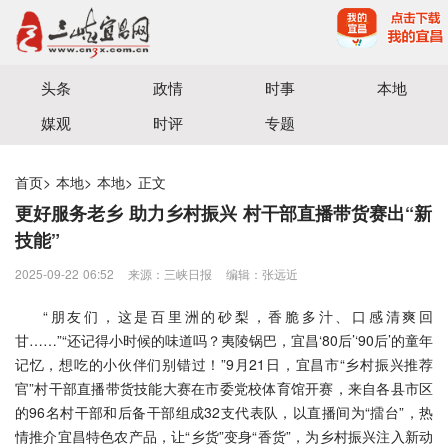
宜昌三峡融媒体中心主办
头条
政情
时事
本地
媒观
时评
专题
首页
>
本地
>
本地
>
正文
更好服务老乡 助力乡村振兴 村干部直播带货赛出“新
技能”
2025-09-22 06:52
来源：三峡日报
编辑：张远近
“朋友们，这是百里洲的砂梨，香脆多汁、口感清爽回
甘……”“还记得小时候的味道吗？夷陵锅巴，宜昌‘80后’‘90后’的童年
记忆，想吃的小伙伴们别错过！”9月21日，宜昌市“乡村振兴推荐
官”村干部直播带货技能大赛在市委党校体育馆开赛，来自各县市区
的96名村干部和后备干部组成32支代表队，以直播间为“擂台”，热
情推介宜昌特色农产品，让“乡货”变身“香货”，为乡村振兴注入新动