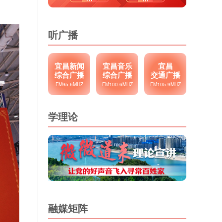
听广播
宜昌新闻
宜昌音乐
宜昌
综合广播
综合广播
交通广播
FM95.6MHZ
FM100.6MHZ
FM105.9MHZ
学理论
融媒矩阵