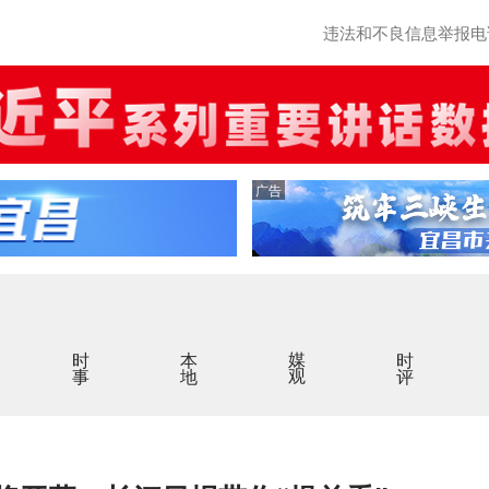
违法和不良信息举报电话：0
广告
时事
本地
媒观
时评