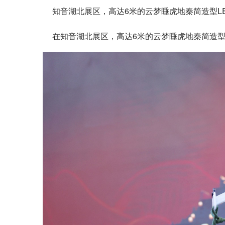
知音湖北展区，高达6米的云梦睡虎地秦简造型L
在知音湖北展区，高达6米的云梦睡虎地秦简造型