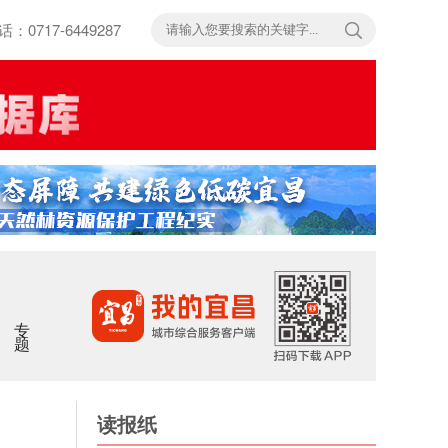
717-6449287
专题
读报纸