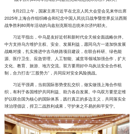
9月2日上午，国家主席习近平在北京人民大会堂会见来华出席
2025年上海合作组织峰会和纪念中国人民抗日战争暨世界反法西斯
战争胜利80周年活动的乌兹别克斯坦总统米尔济约耶夫。
习近平指出，中乌是友好近邻和新时代全天候全面战略伙伴。
中方支持乌方维护主权、安全、发展利益，愿同乌方一道加快发展
战略对接，扎实推进中吉乌铁路项目建设，在联合科研、绿色能
源、医疗卫生、应急管理、人工智能、减贫等领域加强合作，扩大
文化、教育、旅游、地方交流。双方要用好中乌执法安全合作机
制，合力打击“三股势力”，共同应对安全风险挑战。
习近平强调，当前国际形势变乱交织，做实做强上海合作组
织，有利于各国维护共同利益、助力各自发展。中乌双方要坚定维
护以联合国为核心的国际体系，践行真正的多边主义，共同落实全
球治理倡议，捍卫二战胜利成果，守护来之不易的和平安宁。