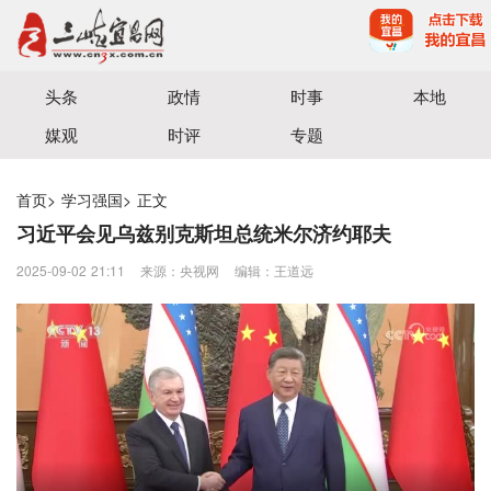
宜昌三峡融媒体中心主办
头条
政情
时事
本地
媒观
时评
专题
首页
>
学习强国
>
正文
习近平会见乌兹别克斯坦总统米尔济约耶夫
2025-09-02 21:11
来源：央视网
编辑：王道远