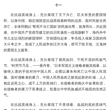
十一
在抗战英雄身上，充分展现了天下兴亡、匹夫有责的爱国情
怀。以身许国、精忠报国是抗战英雄最鲜明的品质。面对民族生死
存亡，全体同胞以“誓死不当亡国奴”的民族自尊，挺身而出，共赴国
难。在中国共产党倡导建立的抗日民族统一战线旗帜下，海内外中
华儿女以强烈的家国情怀，空前团结起来，争先投入保家卫国的伟
大斗争之中，形成了人民战争的汪洋大海，谱写下惊天地、泣鬼神
的爱国主义篇章。
在抗战英雄身上，充分展现了视死如归、宁死不屈的民族气
节。“时穷节乃见，一一垂丹青。”日本军国主义侵略者极其残暴，以
惨绝人寰的手段对待中国人民，企图以屠杀和死亡让中国人民屈
服。面对侵略者的屠刀，中国人民用血肉之躯筑起新的长城，人人
抱定必死之心。成千上万的英雄们，在侵略者的炮火中奋勇前进，
在侵略者的屠刀下英勇就义，彰显出中华民族威武不能屈的浩然正
气。
在抗战英雄身上，充分展现了不畏强暴、血战到底的英雄气