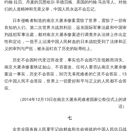
约翰·拉贝、丹麦的贝恩哈尔·辛德贝格、美国的约翰·马吉等人。对他
们的人道精神和无畏义举，中国人民永远不会忘记。
日本侵略者制造的南京大屠杀惨案震惊了世界，震惊了一切有
良知的人们。第二次世界大战胜利后，远东国际军事法庭和中国审
判战犯军事法庭，都对南京大屠杀惨案进行调查并从法律上作出定
性和定论，一批手上沾满中国人民鲜血的日本战犯受到了法律和正
义的审判与严惩，被永远钉在了历史的耻辱柱上。
历史不会因时代变迁而改变，事实也不会因巧舌抵赖而消失。
南京大屠杀惨案铁证如山、不容篡改。任何人要否认南京大屠杀惨
案这一事实，历史不会答应，30万无辜死难者的亡灵不会答应，13
亿中国人民不会答应，世界上一切爱好和平与正义的人民都不会答
应。
（2014年12月13日在南京大屠杀死难者国家公祭仪式上的讲
话）
七
全党全国各族人民要牢记由鲜血和生命铸就的中国人民抗日战