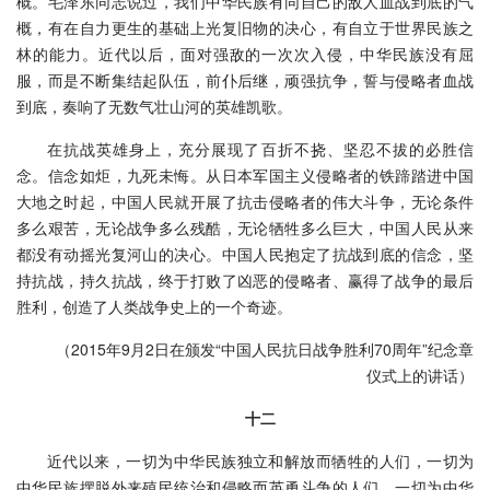
概。毛泽东同志说过，我们中华民族有同自己的敌人血战到底的气
概，有在自力更生的基础上光复旧物的决心，有自立于世界民族之
林的能力。近代以后，面对强敌的一次次入侵，中华民族没有屈
服，而是不断集结起队伍，前仆后继，顽强抗争，誓与侵略者血战
到底，奏响了无数气壮山河的英雄凯歌。
在抗战英雄身上，充分展现了百折不挠、坚忍不拔的必胜信
念。信念如炬，九死未悔。从日本军国主义侵略者的铁蹄踏进中国
大地之时起，中国人民就开展了抗击侵略者的伟大斗争，无论条件
多么艰苦，无论战争多么残酷，无论牺牲多么巨大，中国人民从来
都没有动摇光复河山的决心。中国人民抱定了抗战到底的信念，坚
持抗战，持久抗战，终于打败了凶恶的侵略者、赢得了战争的最后
胜利，创造了人类战争史上的一个奇迹。
（2015年9月2日在颁发“中国人民抗日战争胜利70周年”纪念章
仪式上的讲话）
十二
近代以来，一切为中华民族独立和解放而牺牲的人们，一切为
中华民族摆脱外来殖民统治和侵略而英勇斗争的人们，一切为中华