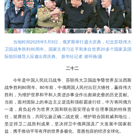
当地时间2025年5月9日，俄罗斯举行盛大庆典，纪念苏联伟大
卫国战争胜利80周年。国家主席习近平和来自世界20多个国家及国
际组织领导人应邀出席庆典。 新华社记者 谢环驰/摄
二十二
今年是中国人民抗日战争、苏联伟大卫国战争暨世界反法西斯
战争胜利80周年。80年前，中俄两国人民付出巨大牺牲，赢得伟大
胜利，为维护世界和平和人类进步事业作出彪炳史册的历史贡献。
当前，面对国际上的单边主义逆流和强权霸凌行径，中方将同俄方
一道，肩负起作为世界大国和联合国安理会常任理事国的特殊责
任，挺膺担当，共同弘扬正确二战史观，维护联合国权威和地位，
坚定捍卫二战胜利成果，坚决捍卫中俄两国及广大发展中国家权
益，携手推动平等有序的世界多极化、普惠包容的经济全球化。