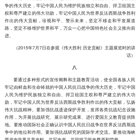
争的伟大历史，牢记中国人民为维护民族独立和自由、捍卫祖国主
权和尊严建立的伟大功勋，牢记中国人民为世界反法西斯战争胜利
作出的伟大贡献，珍视和平、警示未来，坚定不移走和平发展道
路，坚定不移维护世界和平，万众一心把中国特色社会主义推向前
进。
（2015年7月7日在参观《伟大胜利 历史贡献》主题展览时的讲
话）
八
要通过多种形式的宣传阐释和主题教育活动，使全国各族人民
牢记由鲜血和生命铸就的中国人民抗日战争的伟大历史，牢记中国
人民为维护民族独立和自由、捍卫祖国主权和尊严建立的伟大功
勋，牢记中国人民为世界反法西斯战争胜利作出的伟大贡献，弘扬
伟大抗战精神。要加强抗战遗迹保护开发，发挥各类抗战纪念设施
作用，为开展抗战研究、展示研究成果、进行爱国主义教育提供阵
地。要推动国际社会正确认识中国人民抗日战争在世界反法西斯战
争中的地位和作用。要加强抗战研究的国际学术交流。要推动海峡
两岸史学界共享史料、共写史书，共同捍卫民族尊严和荣誉。