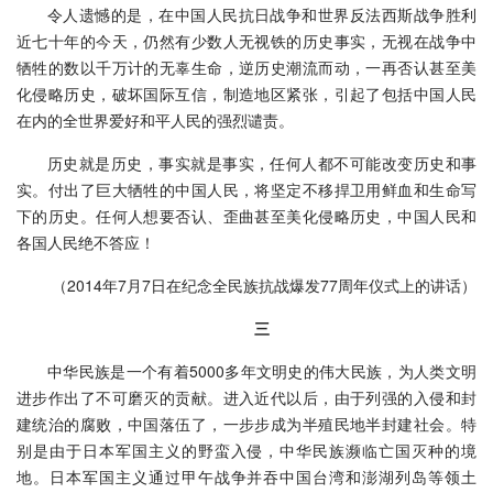
令人遗憾的是，在中国人民抗日战争和世界反法西斯战争胜利
近七十年的今天，仍然有少数人无视铁的历史事实，无视在战争中
牺牲的数以千万计的无辜生命，逆历史潮流而动，一再否认甚至美
化侵略历史，破坏国际互信，制造地区紧张，引起了包括中国人民
在内的全世界爱好和平人民的强烈谴责。
历史就是历史，事实就是事实，任何人都不可能改变历史和事
实。付出了巨大牺牲的中国人民，将坚定不移捍卫用鲜血和生命写
下的历史。任何人想要否认、歪曲甚至美化侵略历史，中国人民和
各国人民绝不答应！
（2014年7月7日在纪念全民族抗战爆发77周年仪式上的讲话）
三
中华民族是一个有着5000多年文明史的伟大民族，为人类文明
进步作出了不可磨灭的贡献。进入近代以后，由于列强的入侵和封
建统治的腐败，中国落伍了，一步步成为半殖民地半封建社会。特
别是由于日本军国主义的野蛮入侵，中华民族濒临亡国灭种的境
地。日本军国主义通过甲午战争并吞中国台湾和澎湖列岛等领土