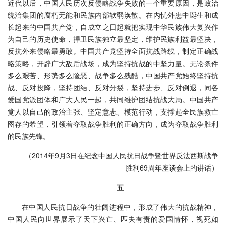
近代以后，中国人民历次反侵略战争失败的一个重要原因，是政治
统治集团的腐朽无能和民族内部软弱涣散。在内忧外患中诞生和成
长起来的中国共产党，自成立之日起就把实现中华民族伟大复兴作
为自己的历史使命，捍卫民族独立最坚定，维护民族利益最坚决，
反抗外来侵略最勇敢。中国共产党坚持全面抗战路线，制定正确战
略策略，开辟广大敌后战场，成为坚持抗战的中坚力量。无论条件
多么艰苦、形势多么险恶、战争多么残酷，中国共产党始终坚持抗
战、反对投降，坚持团结、反对分裂，坚持进步、反对倒退，同各
爱国党派团体和广大人民一起，共同维护团结抗战大局。中国共产
党人以自己的政治主张、坚定意志、模范行动，支撑起全民族救亡
图存的希望，引领着夺取战争胜利的正确方向，成为夺取战争胜利
的民族先锋。
（2014年9月3日在纪念中国人民抗日战争暨世界反法西斯战争
胜利69周年座谈会上的讲话）
五
在中国人民抗日战争的壮阔进程中，形成了伟大的抗战精神，
中国人民向世界展示了天下兴亡、匹夫有责的爱国情怀，视死如