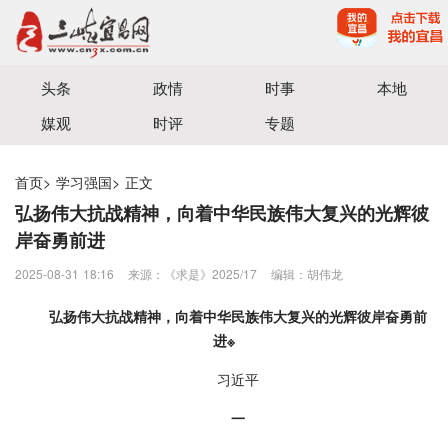
宜昌三峡融媒体中心主办
头条
政情
时事
本地
媒观
时评
专题
首页
>
学习强国
>
正文
弘扬伟大抗战精神，向着中华民族伟大复兴的光辉彼
岸奋勇前进
2025-08-31 18:16
来源：​《求是》2025/17
编辑：胡伟龙
弘扬伟大抗战精神，向着中华民族伟大复兴的光辉彼岸奋勇前
进※
习近平
一