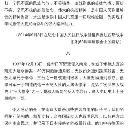
归、宁死不屈的民族气节，不畏强暴、血战到底的英雄气概，百折
不挠、坚忍不拔的必胜信念。伟大的抗战精神，是中国人民弥足珍
贵的精神财富，永远是激励中国人民克服一切艰难险阻、为实现中
华民族伟大复兴而奋斗的强大精神动力。
（2014年9月3日在纪念中国人民抗日战争暨世界反法西斯战争
胜利69周年座谈会上的讲话）
六
1937年12月13日，侵华日军野蛮侵入南京，制造了惨绝人寰的
南京大屠杀惨案，30万同胞惨遭杀戮，无数妇女遭到蹂躏残害，无
数儿童死于非命，三分之一建筑遭到毁坏，大量财物遭到掠夺。侵
华日军一手制造的这一灭绝人性的大屠杀惨案，是第二次世界大战
史上“三大惨案”之一，是骇人听闻的反人类罪行，是人类历史上十分
黑暗的一页。
令人感动的是，在南京大屠杀那些腥风血雨的日子里，我们的
同胞守望相助、相互支持，众多国际友人也冒着风险，以各种方式
保护南京民众，并记录下日本侵略者的残暴行径。他们中有德国的