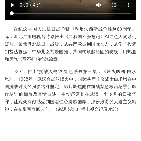
在纪念中国人民抗日战争暨世界反法西斯战争胜利80周年之
际，湖北广播电视台特别推出《共和国不会忘记》AI红色人物系列
短片。聚焦湖北抗日主战场，从共产党员到国际友人，从学子投笔
到贤达抢运，中华儿女共赴国难，共同构筑起坚固的防线，用热血
和勇气书写不朽的抗战篇章。
今天，推出“抗战人物”AI红色系列第三集：《烽火医魂·白求
恩》。1938年，武汉会战的烽火中，国际共产主义战士白求恩在中
国抗战时期的身影格外坚定。影片聚焦他在前线紧急救治场景、医
疗培训的细节及真情自述，生动还原其在武汉一个多月的日夜坚
守，让观众深刻感受到医者仁心跨越国界，那份滚烫的人道主义精
神，在光影间直抵人心。（来源 湖北广播电视台纪录片部）