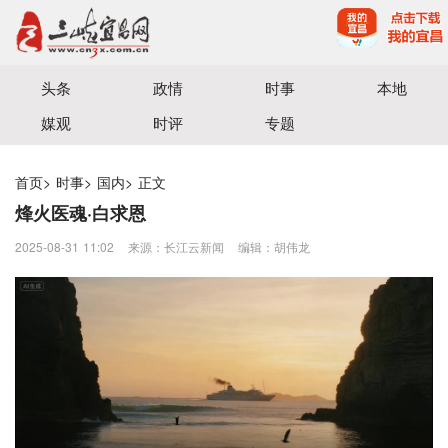
宜昌三峡融媒体中心主办
头条
政情
时事
本地
媒观
时评
专题
首页
>
时事
>
国内
>
正文
烽火医魂·白求恩
2025-08-31 11:02
来源：​长江云新闻
编辑：胡伟龙