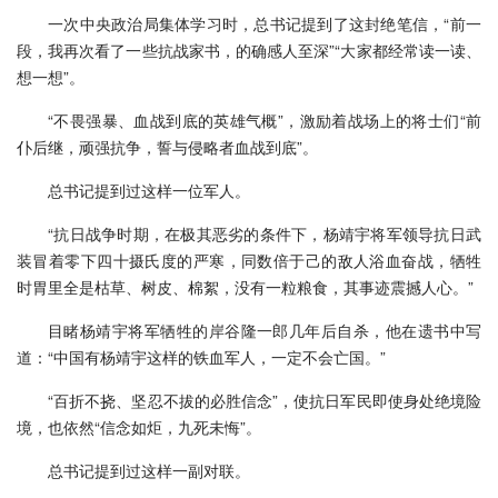
一次中央政治局集体学习时，总书记提到了这封绝笔信，“前一
段，我再次看了一些抗战家书，的确感人至深”“大家都经常读一读、
想一想”。
“不畏强暴、血战到底的英雄气概”，激励着战场上的将士们“前
仆后继，顽强抗争，誓与侵略者血战到底”。
总书记提到过这样一位军人。
“抗日战争时期，在极其恶劣的条件下，杨靖宇将军领导抗日武
装冒着零下四十摄氏度的严寒，同数倍于己的敌人浴血奋战，牺牲
时胃里全是枯草、树皮、棉絮，没有一粒粮食，其事迹震撼人心。”
目睹杨靖宇将军牺牲的岸谷隆一郎几年后自杀，他在遗书中写
道：“中国有杨靖宇这样的铁血军人，一定不会亡国。”
“百折不挠、坚忍不拔的必胜信念”，使抗日军民即使身处绝境险
境，也依然“信念如炬，九死未悔”。
总书记提到过这样一副对联。