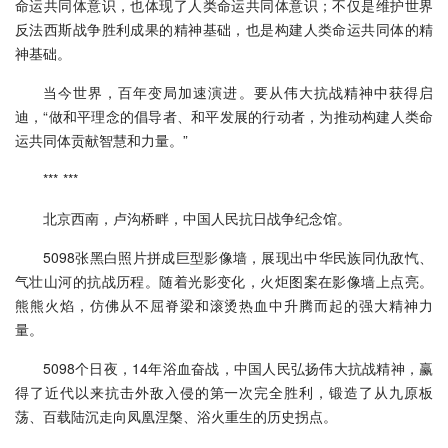
命运共同体意识，也体现了人类命运共同体意识；不仅是维护世界
反法西斯战争胜利成果的精神基础，也是构建人类命运共同体的精
神基础。
当今世界，百年变局加速演进。要从伟大抗战精神中获得启
迪，“做和平理念的倡导者、和平发展的行动者，为推动构建人类命
运共同体贡献智慧和力量。”
*** ***
北京西南，卢沟桥畔，中国人民抗日战争纪念馆。
5098张黑白照片拼成巨型影像墙，展现出中华民族同仇敌忾、
气壮山河的抗战历程。随着光影变化，火炬图案在影像墙上点亮。
熊熊火焰，仿佛从不屈脊梁和滚烫热血中升腾而起的强大精神力
量。
5098个日夜，14年浴血奋战，中国人民弘扬伟大抗战精神，赢
得了近代以来抗击外敌入侵的第一次完全胜利，锻造了从九原板
荡、百载陆沉走向凤凰涅槃、浴火重生的历史拐点。