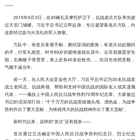
——
2015年9月3日，在45辆礼宾摩托护卫下，抗战老兵方队率先驶
过天安门城楼。习近平总书记立即起身，专注凝望着老兵方队，向
这群经过血与火洗礼的军人致敬。
方队中，有老兵拿着手帕，擦拭湿润的眼角；有老兵抬起颤抖
的手，行军礼致意。时年89岁的翟维俊就在其中。左耳鼓膜震穿失
聪，右胸被子弹贯穿，身上还有40多处枪伤……但目光依然坚毅，
气概不减当年。
前一天，在人民大会堂金色大厅，习近平总书记为30名抗战老
战士老同志、抗战将领、帮助和支持中国抗战的国际友人或其遗属
代表，一一佩挂上中国人民抗日战争胜利70周年纪念章。大家被总
书记的话深深打动：“千千万万的抗战英雄抛头颅、洒热血，为战争
胜利作出了重大贡献，为铸就伟大的抗战精神作出了重大贡献”。
新时代以来，这样的“首次”还有很多——
首次通过立法确定中国人民抗日战争胜利纪念日、烈士纪念