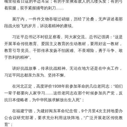
嘴里咬着日寇的半边耳朵；有的手里揪着敌人的几缕头发；有的弓
着双腿，双手紧握捅弯的刺刀……
展厅内，一件件文物吞噬过硝烟，历经了沧桑，无声讲述着那
段战火纷飞的岁月，诉说着精神的赓续。
习近平总书记不时驻足察看、同大家交流。总书记强调：“这是
开展革命传统教育、爱国主义教育的生动教材，要用好这一教材，
教育引导党员、干部传承发扬不怕困难、不畏艰险，勇于斗争、敢
于胜利的精神”。
讲好抗战故事，传承抗战精神。无论在地方还是在中央工作，
习近平同志都亲力亲为、坚持不懈。
在河北正定，高度评价1938年前参加革命的几位老同志：“咱们
一辈子都要向人家学习……这些老同志在那个时候参加共产党，反
抗日本侵略者，为中华民族求解放出生入死”；
在福建宁德，为建好闽东革命纪念馆，9个月里4次主持地委办
公会议研究部署，要求充分利用这块阵地，“广泛开展老区传统教
育”；