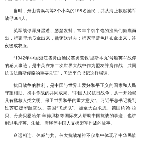
当时，舟山青浜岛等3个小岛的198名渔民，共从海上救起英军
战俘384人。
英军战俘浑身湿透、瑟瑟发抖，常年半饥半饱的渔民们倾囊而
出，把家里地瓜拿出来，熬粥送过去；把家里蓝色粗布拿出来，连
夜缝成衣服。
“1942年中国浙江省舟山渔民英勇营救‘里斯本丸’号船英军战俘
的感人事迹，是中英在第二次世界大战中作为盟友并肩作战、共同
抗击法西斯侵略的重要见证”，习近平总书记这样强调。
抗日战争的胜利，是中国与世界上爱好和平正义的国家和人民
守望相助、携手作战的共同成果。“中国人民抗日战争，从一开始就
具有拯救人类文明、保卫世界和平的重大意义”。习近平总书记提到
过苏联援华航空队、美国“飞虎队”、加拿大白求恩、德国约翰·拉
贝、丹麦贝恩哈尔·辛德贝格等国际友人帮助中国抗战的事迹，也讲
到过毛岸英、朱敏、唐铎等中国人支援盟军作战的故事。
命运相连、休戚与共。伟大抗战精神不仅集中体现了中华民族