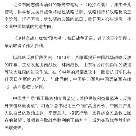
毛泽东同志借着油灯的微光奋笔写下《论持久战》，集中全党
智慧，科学预见抗日战争将经过战略防御、战略相持和战略反攻三
个阶段。洋洋万言，犹如驱散云翳的旭日，拨开国人心头迷雾，指
引着中国抗战的前进方向。
《论持久战》犹如“预言书”，抗日战争正是走过了这三个阶段，
最后取得了伟大胜利。
以战略反攻阶段为例。1943年，八路军揭开中国战场战略反攻
的序幕，主动发起卫南战役、林南战役、山东军区讨伐伪军的战役
等较大规模的进攻作战。在1944年的局部反攻中，敌后抗日军民共
歼灭日伪军约31万人。与此同时，中国驻印军和中国远征军在缅
北、滇西也进行反攻。
中国共产党“捍卫民族独立最坚定，维护民族利益最坚决，反抗
外来侵略最勇敢”。习近平总书记用三个“最”高度评价。中国共产党
人以自己的政治主张、坚定意志、模范行动，支撑起全民族救亡图
存的希望，引领着夺取战争胜利的正确方向，成为夺取战争胜利的
民族先锋。