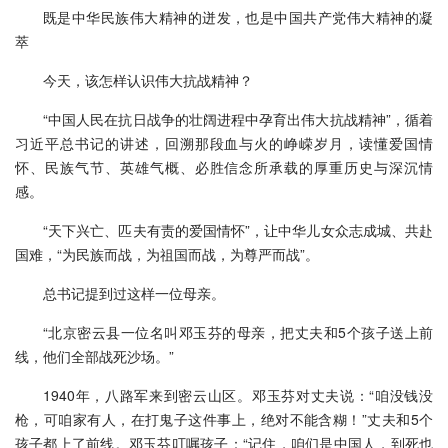
既是中华民族伟大精神的迸发，也是中国共产党伟大精神的凝
萃
今天，该怎样认识伟大抗战精神？
“中国人民在抗日战争的壮阔进程中孕育出伟大抗战精神”，循着
习近平总书记的讲述，回溯那段血与火的峥嵘岁月，读懂爱国情
怀、民族气节、英雄气概、必胜信念所承载的厚重历史与深沉情
感。
“天下兴亡、匹夫有责的爱国情怀”，让中华儿女众志成城、共赴
国难，“为民族而战，为祖国而战，为尊严而战”。
总书记提到过这样一位母亲。
“北京密云县一位名叫邓玉芬的母亲，把丈夫和5个孩子送上前
线，他们全部战死沙场。”
1940年，八路军来到密云山区。邓玉芬对丈夫说：“咱没钱没
枪，可咱家有人，在打鬼子这件事上，绝对不能含糊！”丈夫和5个
孩子都上了前线。邓玉芬叮嘱孩子：“记住，咱们是中国人，到死也