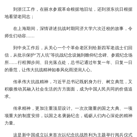
到浙江工作，在丽水参观革命根据地旧址，还到浙东抗日根据
地看望老同志；
在上海期间，深情讲述抗战时期同济大学六次迁校的故事，令
师生们动容……
到中央工作后，从关心一个个革命老区到给新四军老战士们回
信，从批示保护“万人坑”等抗战纪念设施到瞻仰纪念碑、参观纪念场
所……行程脚步间、目光落点处，总书记通过年复一年、日复一日
的垂范，让伟大抗战精神如春风化雨浸润人心。
传承伟大抗战精神，习近平总书记既躬身力行、树立典范，又
积极推动其融入社会生活的方方面面，成为中国人民共同的价值追
求。
传承精神，更加注重顶层设计。一次次隆重的国之大典、一项
项重大的制度安排，以国之名褒扬纪念，砥砺人们内心深处的精神
力量。
这是新中国成立以来首次以纪念抗战胜利为主题举行阅兵仪式