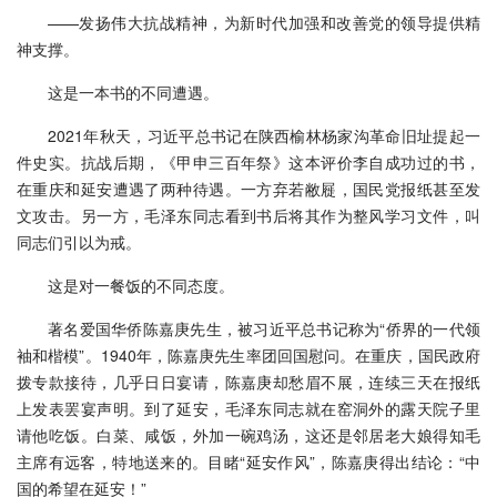
——发扬伟大抗战精神，为新时代加强和改善党的领导提供精
神支撑。
这是一本书的不同遭遇。
2021年秋天，习近平总书记在陕西榆林杨家沟革命旧址提起一
件史实。抗战后期，《甲申三百年祭》这本评价李自成功过的书，
在重庆和延安遭遇了两种待遇。一方弃若敝屣，国民党报纸甚至发
文攻击。另一方，毛泽东同志看到书后将其作为整风学习文件，叫
同志们引以为戒。
这是对一餐饭的不同态度。
著名爱国华侨陈嘉庚先生，被习近平总书记称为“侨界的一代领
袖和楷模”。1940年，陈嘉庚先生率团回国慰问。在重庆，国民政府
拨专款接待，几乎日日宴请，陈嘉庚却愁眉不展，连续三天在报纸
上发表罢宴声明。到了延安，毛泽东同志就在窑洞外的露天院子里
请他吃饭。白菜、咸饭，外加一碗鸡汤，这还是邻居老大娘得知毛
主席有远客，特地送来的。目睹“延安作风”，陈嘉庚得出结论：“中
国的希望在延安！”