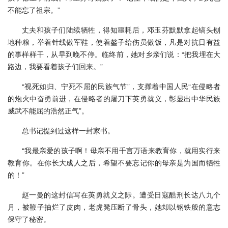
不能忘了祖宗。”
丈夫和孩子们陆续牺牲，得知噩耗后，邓玉芬默默拿起镐头刨
地种粮，举着针线做军鞋，使着鏊子给伤员做饭，凡是对抗日有益
的事样样干，从早到晚不停。临终前，她对乡亲们说：“把我埋在大
路边，我要看着孩子们回来。”
“视死如归、宁死不屈的民族气节”，支撑着中国人民“在侵略者
的炮火中奋勇前进，在侵略者的屠刀下英勇就义，彰显出中华民族
威武不能屈的浩然正气”。
总书记提到过这样一封家书。
“我最亲爱的孩子啊！母亲不用千言万语来教育你，就用实行来
教育你。在你长大成人之后，希望不要忘记你的母亲是为国而牺牲
的！”
赵一曼的这封信写在英勇就义之际。遭受日寇酷刑长达八九个
月，被鞭子抽烂了皮肉，老虎凳压断了骨头，她却以钢铁般的意志
保守了秘密。