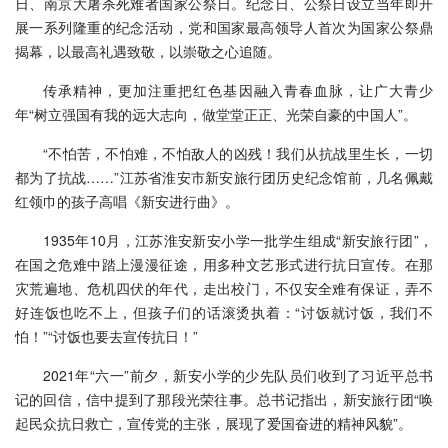
日、南京大屠杀死难者国家公祭日。纪念日、公祭日设立当年即开
展一系列隆重的纪念活动，党和国家最高领导人首次为国家公祭鼎
揭幕，以最高礼遇致敬，以崇敬之心追随。
传承精神，更加注重把红色基因融入青春血脉，让广大青少
年“树立强国有我的远大志向，做堂堂正正、光荣自豪的中国人”。
“不怕苦，不怕难，不怕敌人的凶残！我们从抗战里生长，一切
都为了抗战……”江苏省淮安市新安旅行团历史纪念馆前，几名佩戴
红领巾的孩子高唱《新安进行曲》。
1935年10月，江苏淮安新安小学一批学生组成“新安旅行团”，
在国之危难中踏上漫漫征途，用多种文艺形式进行抗日宣传。在那
灾荒遍地、危机四伏的年代，走出校门，不仅安全难有保证，弄不
好连饭也吃不上，但孩子们的话滚烫执着：“讨饭就讨饭，我们不
怕！”“讨饭也要去宣传抗日！”
2021年“六一”前夕，新安小学的少先队员们收到了习近平总书
记的回信，信中提到了那段光荣往事。总书记指出，新安旅行团“唤
起民众抗日救亡，宣传党的主张，展现了爱国奋进的精神风貌”。