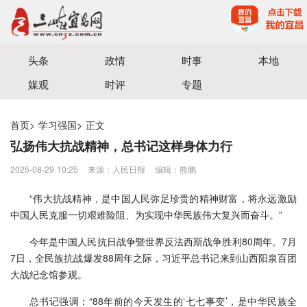
宜昌三峡融媒体中心主办
头条
政情
时事
本地
媒观
时评
专题
首页
>
学习强国
>
正文
弘扬伟大抗战精神，总书记这样身体力行
2025-08-29 10:25
来源：人民日报
编辑：熊鹏
“伟大抗战精神，是中国人民弥足珍贵的精神财富，将永远激励
中国人民克服一切艰难险阻、为实现中华民族伟大复兴而奋斗。”
今年是中国人民抗日战争暨世界反法西斯战争胜利80周年。7月
7日，全民族抗战爆发88周年之际，习近平总书记来到山西阳泉百团
大战纪念馆参观。
总书记强调：“88年前的今天发生的‘七七事变’，是中华民族全