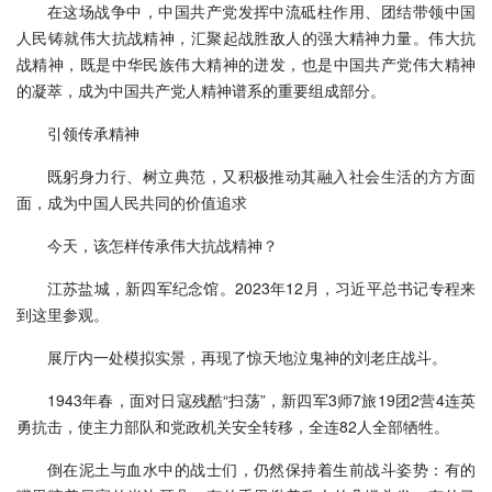
在这场战争中，中国共产党发挥中流砥柱作用、团结带领中国
人民铸就伟大抗战精神，汇聚起战胜敌人的强大精神力量。伟大抗
战精神，既是中华民族伟大精神的迸发，也是中国共产党伟大精神
的凝萃，成为中国共产党人精神谱系的重要组成部分。
引领传承精神
既躬身力行、树立典范，又积极推动其融入社会生活的方方面
面，成为中国人民共同的价值追求
今天，该怎样传承伟大抗战精神？
江苏盐城，新四军纪念馆。2023年12月，习近平总书记专程来
到这里参观。
展厅内一处模拟实景，再现了惊天地泣鬼神的刘老庄战斗。
1943年春，面对日寇残酷“扫荡”，新四军3师7旅19团2营4连英
勇抗击，使主力部队和党政机关安全转移，全连82人全部牺牲。
倒在泥土与血水中的战士们，仍然保持着生前战斗姿势：有的