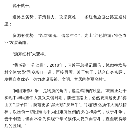
说干就干。
道路是劣势，群策群力、攻坚克难，一条红色旅游公路直通村
里；
资源有优势，“以红铸魂、借绿生金”，走上“红色旅游+特色农
业”发展新路。
“浙东红村”大变样。
“我感到十分欣慰”，2018年，习近平总书记回信，勉励横坎头
村全体党员“同乡亲们一道，再接再厉、苦干实干，结合自身实际，
发挥自身优势，努力建设富裕、文明、宜居的美丽乡村”。
“同困难作斗争，是物质的角力，也是精神的对垒。”我国正处于
实现中华民族伟大复兴关键时期，前进道路上，必然要跨越更多“娄
山关”“腊子口”，防范更多“黑天鹅”“灰犀牛”。“我们要弘扬伟大抗战精
神，以压倒一切困难而不为困难所压倒的决心和勇气，敢于斗争，
善于创造，锲而不舍为实现中华民族伟大复兴而奋斗，直至取得最
后的胜利。”