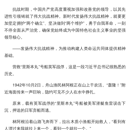
抗战时期，中国共产党高度重视加强和改善党的领导，以其先
进性引领铸就了伟大抗战精神。新时代发扬伟大抗战精神，就要更
加坚定拥护“两个确立”、坚决做到“两个维护”，勇于自我革命，一刻
不停全面从严治党，确保党始终成为中国特色社会主义事业的坚强
领导核心。
——发扬伟大抗战精神，为推动构建人类命运共同体提供精神
基础。
营救“里斯本丸”号船英军战俘，这是一段习近平总书记很熟悉的
历史。
1942年10月2日，舟山渔民林阿根正在山上干农活。“轰隆！”附
近海面传来一声巨响，隐约可见不少人在水中挣扎。
原来，载有英军战俘的“里斯本丸”号船被美军潜艇鱼雷误击下
沉，押送的日军弃船而逃。
林阿根沿着山路飞奔而下，拉出木质小渔船开始救人，“看到有
人漂过来我就拉上来一个，看到一个就拉一个。”