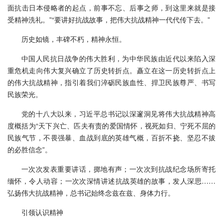
面抗击日本侵略者的起点，前事不忘、后事之师，到这里来就是接
受精神洗礼。”“要讲好抗战故事，把伟大抗战精神一代代传下去。”
历史如镜，丰碑不朽，精神永恒。
中国人民抗日战争的伟大胜利，为中华民族由近代以来陷入深
重危机走向伟大复兴确立了历史转折点。矗立在这一历史转折点上
的伟大抗战精神，指引着我们淬砺民族血性、捍卫民族尊严、书写
民族荣光。
党的十八大以来，习近平总书记以深邃洞见将伟大抗战精神高
度概括为“天下兴亡、匹夫有责的爱国情怀，视死如归、宁死不屈的
民族气节，不畏强暴、血战到底的英雄气概，百折不挠、坚忍不拔
的必胜信念”。
一次次发表重要讲话，掷地有声；一次次到抗战纪念场所寄托
缅怀，令人动容；一次次深情讲述抗战英雄的故事，发人深思……
弘扬伟大抗战精神，总书记始终念兹在兹、身体力行。
引领认识精神