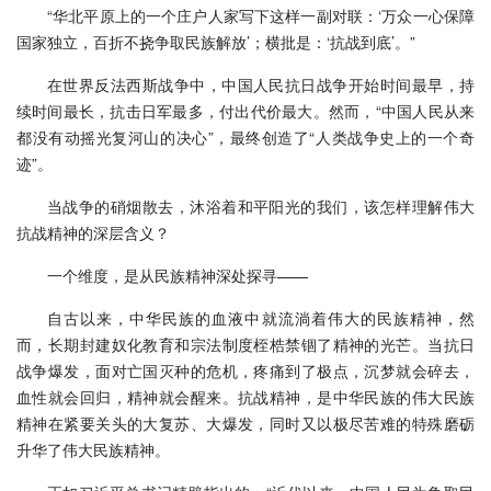
“华北平原上的一个庄户人家写下这样一副对联：‘万众一心保障
国家独立，百折不挠争取民族解放’；横批是：‘抗战到底’。”
在世界反法西斯战争中，中国人民抗日战争开始时间最早，持
续时间最长，抗击日军最多，付出代价最大。然而，“中国人民从来
都没有动摇光复河山的决心”，最终创造了“人类战争史上的一个奇
迹”。
当战争的硝烟散去，沐浴着和平阳光的我们，该怎样理解伟大
抗战精神的深层含义？
一个维度，是从民族精神深处探寻——
自古以来，中华民族的血液中就流淌着伟大的民族精神，然
而，长期封建奴化教育和宗法制度桎梏禁锢了精神的光芒。当抗日
战争爆发，面对亡国灭种的危机，疼痛到了极点，沉梦就会碎去，
血性就会回归，精神就会醒来。抗战精神，是中华民族的伟大民族
精神在紧要关头的大复苏、大爆发，同时又以极尽苦难的特殊磨砺
升华了伟大民族精神。