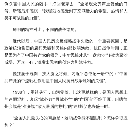
倒杀害中国人民的凶手！打回老家去！”全场观众齐声重复他的口
号。斯诺后来感慨：“我强烈地感受到了充满活力的希望、热情和人
类不可战胜的力量”。
鲜明的精神对比，不同的战争结局。
近代以后，中国人民历次反侵略战争失败的一个重要原因，是
政治统治集团的腐朽无能和民族内部软弱涣散。抗日战争时期，正
是因为有了中国共产党的领导，中华民族才从“一盘散沙”转变为聚沙
成塔、万众一心，激发出无穷的创造力和战斗力。
挽狂澜于既倒、扶大厦之将倾。习近平总书记一语中的：“中国
共产党的中流砥柱作用是中国人民抗日战争胜利的关键”。
1938年，重镇失守，山河零落。比这更糟糕的，是国人思想上
的迷惘混乱，哀叹“战必败”“再战必亡”的“亡国论”不绝于耳，叫嚷徐
州会战是“准决战”“敌人最后的挣扎”的“速胜论”也兴盛一时。
“全国人民最关心的问题是：这场战争能不能胜利？怎样争取胜
利？”