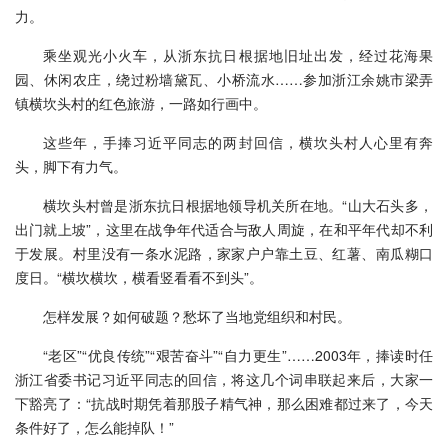
力。
乘坐观光小火车，从浙东抗日根据地旧址出发，经过花海果
园、休闲农庄，绕过粉墙黛瓦、小桥流水……参加浙江余姚市梁弄
镇横坎头村的红色旅游，一路如行画中。
这些年，手捧习近平同志的两封回信，横坎头村人心里有奔
头，脚下有力气。
横坎头村曾是浙东抗日根据地领导机关所在地。“山大石头多，
出门就上坡”，这里在战争年代适合与敌人周旋，在和平年代却不利
于发展。村里没有一条水泥路，家家户户靠土豆、红薯、南瓜糊口
度日。“横坎横坎，横看竖看看不到头”。
怎样发展？如何破题？愁坏了当地党组织和村民。
“老区”“优良传统”“艰苦奋斗”“自力更生”……2003年，捧读时任
浙江省委书记习近平同志的回信，将这几个词串联起来后，大家一
下豁亮了：“抗战时期凭着那股子精气神，那么困难都过来了，今天
条件好了，怎么能掉队！”