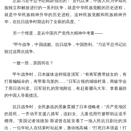
正如习近平总书记精辟指出的：“近代以来，中国人民为争取民
族独立和解放进行的一系列抗争，就是中华民族觉醒的历史进程，
就是中华民族精神升华的历史进程。这种民族觉醒和民族精神升
华，在抗日战争时期达到了全新的高度。”
另一个维度，是从中国共产党伟大精神中考量——
“甲午战争，中国战败。抗日战争，中国胜利。”习近平总书记比
较过这两次战争。
一败一胜，原因何在？
甲午战争时，日本媒体这样报道清军：“有将军携带妓女的，有
打着蝙蝠伞的，有带着鸟笼的……”日军占领的城镇村落，商贩学会
了用日语叫卖。日军驻扎的营地附近，有赶着骡马大车、拿着扁担
的中国人等着揽活。
抗日战争时，全民参战的景象震撼了日本侵略者：“共产党地区
的居民，一齐动手支援八路军，连妇女、儿童也用竹篓帮助运送手
榴弹。”美国记者埃德加·斯诺曾在延安看了一场人民抗日剧社的演
出，一位年轻人在结束时站起来，激动地高喊：“打死日本强盗！打