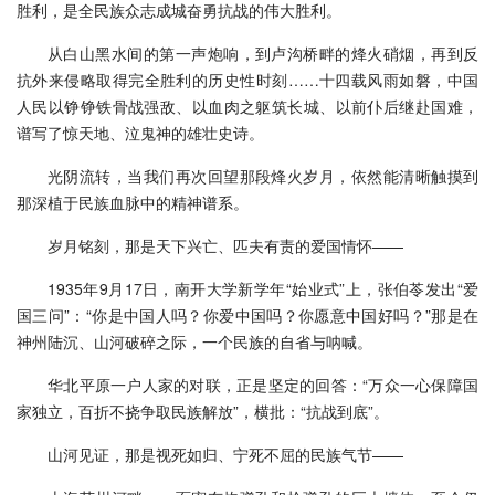
胜利，是全民族众志成城奋勇抗战的伟大胜利。
从白山黑水间的第一声炮响，到卢沟桥畔的烽火硝烟，再到反
抗外来侵略取得完全胜利的历史性时刻……十四载风雨如磐，中国
人民以铮铮铁骨战强敌、以血肉之躯筑长城、以前仆后继赴国难，
谱写了惊天地、泣鬼神的雄壮史诗。
光阴流转，当我们再次回望那段烽火岁月，依然能清晰触摸到
那深植于民族血脉中的精神谱系。
岁月铭刻，那是天下兴亡、匹夫有责的爱国情怀——
1935年9月17日，南开大学新学年“始业式”上，张伯苓发出“爱
国三问”：“你是中国人吗？你爱中国吗？你愿意中国好吗？”那是在
神州陆沉、山河破碎之际，一个民族的自省与呐喊。
华北平原一户人家的对联，正是坚定的回答：“万众一心保障国
家独立，百折不挠争取民族解放”，横批：“抗战到底”。
山河见证，那是视死如归、宁死不屈的民族气节——