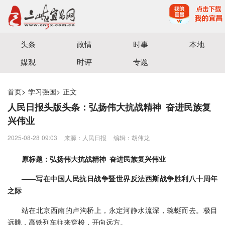
宜昌三峡融媒体中心主办
头条
政情
时事
本地
媒观
时评
专题
首页
>
学习强国
>
正文
人民日报头版头条：弘扬伟大抗战精神 奋进民族复
兴伟业
2025-08-28 09:03
来源：​人民日报
编辑：胡伟龙
原标题：弘扬伟大抗战精神 奋进民族复兴伟业
——写在中国人民抗日战争暨世界反法西斯战争胜利八十周年
之际
站在北京西南的卢沟桥上，永定河静水流深，蜿蜒而去。极目
远眺，高铁列车往来穿梭，开向远方。