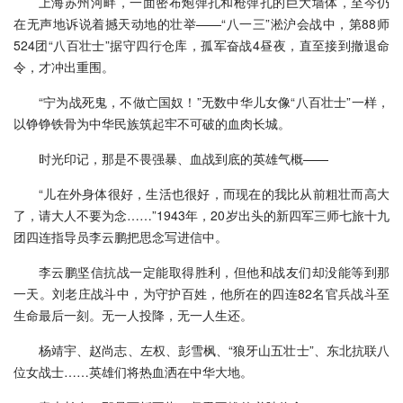
上海苏州河畔，一面密布炮弹孔和枪弹孔的巨大墙体，至今仍
在无声地诉说着撼天动地的壮举——“八一三”淞沪会战中，第88师
524团“八百壮士”据守四行仓库，孤军奋战4昼夜，直至接到撤退命
令，才冲出重围。
“宁为战死鬼，不做亡国奴！”无数中华儿女像“八百壮士”一样，
以铮铮铁骨为中华民族筑起牢不可破的血肉长城。
时光印记，那是不畏强暴、血战到底的英雄气概——
“儿在外身体很好，生活也很好，而现在的我比从前粗壮而高大
了，请大人不要为念……”1943年，20岁出头的新四军三师七旅十九
团四连指导员李云鹏把思念写进信中。
李云鹏坚信抗战一定能取得胜利，但他和战友们却没能等到那
一天。刘老庄战斗中，为守护百姓，他所在的四连82名官兵战斗至
生命最后一刻。无一人投降，无一人生还。
杨靖宇、赵尚志、左权、彭雪枫、“狼牙山五壮士”、东北抗联八
位女战士……英雄们将热血洒在中华大地。