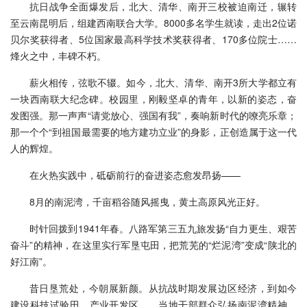
抗日战争全面爆发后，北大、清华、南开三校被迫南迁，辗转
至云南昆明后，组建西南联合大学。8000多名学生就读，走出2位诺
贝尔奖获得者、5位国家最高科学技术奖获得者、170多位院士……
烽火之中，丰碑不朽。
薪火相传，弦歌不辍。如今，北大、清华、南开3所大学都立有
一块西南联大纪念碑。校园里，刚毅坚卓的青年，以新的姿态，奋
发图强。那一声声“请党放心、强国有我”，奏响新时代的嘹亮乐章；
那一个个“到祖国最需要的地方建功立业”的身影，正创造属于这一代
人的辉煌。
在火热实践中，砥砺前行的奋进姿态愈发昂扬——
8月的南泥湾，千亩稻谷随风摇曳，黄土高原风光正好。
时针回拨到1941年春。八路军第三五九旅发扬“自力更生、艰苦
奋斗”的精神，在这里实行军垦屯田，把荒芜的“烂泥湾”变成“陕北的
好江南”。
昔日垦荒处，今朝展新颜。从抗战时期发展边区经济，到如今
建设科技试验田、产业开发区……当地干部群众弘扬南泥湾精神，