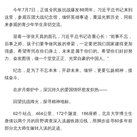
今年7月7日，正值全民族抗战爆发88周年。习近平总书记来到
这里，参观百团大战纪念馆，缅怀英雄事迹，重温光辉历史，同前
来参观的青少年学生亲切交流。
迎着一张张天真的面孔，习近平总书记语重心长：“前事不忘，
后事之师。孩子们要争做民族的脊梁，一定要把我们国家建得更加
强盛。希望寄托在你们身上，未来是属于你们的。希望你们好好努
力、奋发图强，做一个堂堂正正、光荣自豪的中国人。”
纪念，是为了不忘本来，开辟未来。缅怀，更要弘扬精神，接
续奋斗。
在岁月熔炉中，深沉持久的爱国情怀愈发炽热——
回望抗战烽火，探寻精神地标。
62个站点、464公里、172个隧道、186座桥，北京大学博士生
唐倩以两个月的田野调查深入滇越铁路沿线，用脚步追寻80多年前
部分北大师生辗转入滇的足迹。