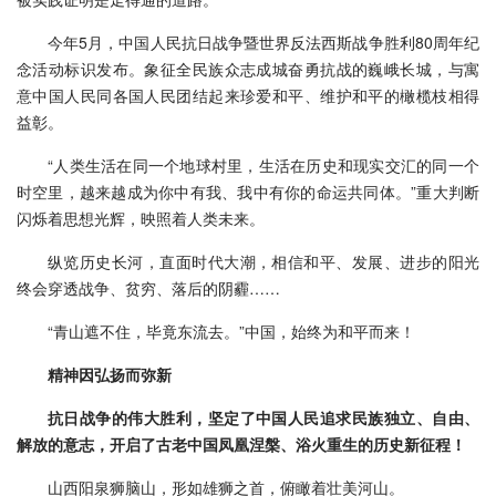
今年5月，中国人民抗日战争暨世界反法西斯战争胜利80周年纪
念活动标识发布。象征全民族众志成城奋勇抗战的巍峨长城，与寓
意中国人民同各国人民团结起来珍爱和平、维护和平的橄榄枝相得
益彰。
“人类生活在同一个地球村里，生活在历史和现实交汇的同一个
时空里，越来越成为你中有我、我中有你的命运共同体。”重大判断
闪烁着思想光辉，映照着人类未来。
纵览历史长河，直面时代大潮，相信和平、发展、进步的阳光
终会穿透战争、贫穷、落后的阴霾……
“青山遮不住，毕竟东流去。”中国，始终为和平而来！
精神因弘扬而弥新
抗日战争的伟大胜利，坚定了中国人民追求民族独立、自由、
解放的意志，开启了古老中国凤凰涅槃、浴火重生的历史新征程！
山西阳泉狮脑山，形如雄狮之首，俯瞰着壮美河山。