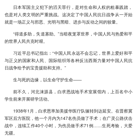
日本军国主义犯下的滔天罪行，是对生命和人权的粗暴践踏，
也是对人类文明的严重挑战。这决定了中国人民抗日战争从一开始
就是一场正义与邪恶、光明与黑暗、进步与反动之间的较量。
“得道多助，失道寡助。”当暗夜笼罩世界，中国人民与热爱和平
的世界人民共克时艰。
习近平总书记指出：“中国人民永远不会忘记，世界上爱好和平
与正义的国家和人民、国际组织等各种反法西斯力量对中国人民抗
日战争给予的宝贵援助和支持。”
生与死的边缘，以生命守护生命——
前不久，河北涞源县，白求恩战地手术室展馆内，上百名中小
学生前来开展研学活动。
1938年1月，白求恩率加美援华医疗队辗转到达延安。在晋察冀
军区后方医院，他一个月内为147名伤员做了手术；在广灵公路伏击
战中，连续工作40个小时，为伤员做手术71例……生死考验，大爱
无疆。