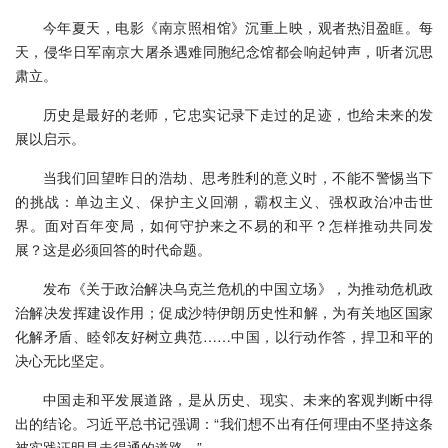
今年夏天，电影《南京照相馆》沉重上映，观者热泪盈眶。每
天，侵华日军南京大屠杀遇难同胞纪念馆都会响起钟声，听者沉思
肃立。
历史是最好的老师，它忠实记录下走过的足迹，也给未来的发
展以启示。
当我们回望昨日的浩劫、思考胜利的意义时，不能不警惕当下
的挑战：单边主义、保护主义回潮，霸权主义、强权政治冲击世
界。面对百年变局，如何守护来之不易的和平？怎样推动共同发
展？这是必须回答的时代命题。
发布《关于政治解决乌克兰危机的中国立场》，为推动危机政
治解决发挥建设作用；促成沙特伊朗历史性和解，为有关地区国家
化解矛盾、睦邻友好树立典范……中国，以行动作答，捍卫和平的
决心无比坚定。
中国走和平发展道路，是从历史、现实、未来的客观判断中得
出的结论。习近平总书记强调：“我们想不出有任何理由不坚持这条
被实践证明是走得通的道路。”