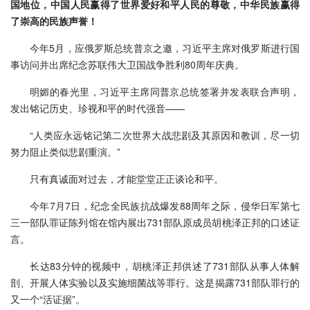
国地位，中国人民赢得了世界爱好和平人民的尊敬，中华民族赢得
了崇高的民族声誉！
今年5月，应俄罗斯总统普京之邀，习近平主席对俄罗斯进行国
事访问并出席纪念苏联伟大卫国战争胜利80周年庆典。
明媚的春光里，习近平主席同普京总统签署并发表联合声明，
发出铭记历史、珍视和平的时代强音——
“人类应永远铭记第二次世界大战悲剧及其原因和教训，尽一切
努力阻止类似悲剧重演。”
只有真诚面对过去，才能堂堂正正谈论和平。
今年7月7日，纪念全民族抗战爆发88周年之际，侵华日军第七
三一部队罪证陈列馆在馆内展出731部队原成员胡桃泽正邦的口述证
言。
长达83分钟的视频中，胡桃泽正邦供述了731部队从事人体解
剖、开展人体实验以及实施细菌战等罪行。这是揭露731部队罪行的
又一个“活证据”。