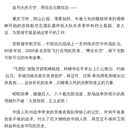
血与火的天空，用信念点燃信念——
重庆万州，西山公园，薄雾如纱。年逾七旬的魏映祥来到香樟
树环抱的苏联航空志愿队轰炸机大队长库里申科烈士墓园。老人
说，为英雄守墓是他这辈子的工作。
苏联援华航空队，中国抗日战场上一支特殊的空中作战队伍。
80多年前，2000多名苏联飞行员驾机而来，“鹰击长空”，留下无数
可歌可泣的传奇故事。
“飞虎队”冒险开辟驼峰航线，柯棣华在手术台上仁心救治，约翰
·拉贝、辛德贝格在南京舍身庇护，林迈可、汉斯·希伯用笔和镜头记
录真相……这份长长的名单，闪耀着人性的光辉和道义的力量。
昭昭前事，惕惕后人。八十载光阴流逝，那场战争所昭示的真
理颠扑不破：大道煌煌，正义必胜！
中国人民对战争带来的苦难有着刻骨铭心的记忆，对和平有着
孜孜不倦的追求。付出了巨大牺牲的中国人民，将坚定不移捍卫用
鲜血和生命书写的历史。