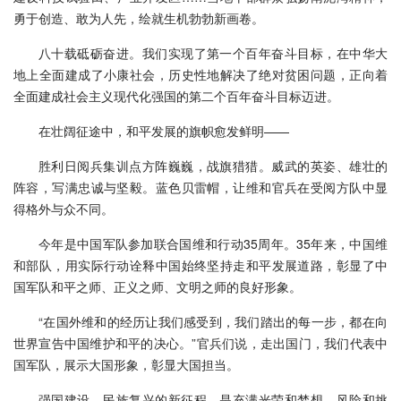
勇于创造、敢为人先，绘就生机勃勃新画卷。
八十载砥砺奋进。我们实现了第一个百年奋斗目标，在中华大
地上全面建成了小康社会，历史性地解决了绝对贫困问题，正向着
全面建成社会主义现代化强国的第二个百年奋斗目标迈进。
在壮阔征途中，和平发展的旗帜愈发鲜明——
胜利日阅兵集训点方阵巍巍，战旗猎猎。威武的英姿、雄壮的
阵容，写满忠诚与坚毅。蓝色贝雷帽，让维和官兵在受阅方队中显
得格外与众不同。
今年是中国军队参加联合国维和行动35周年。35年来，中国维
和部队，用实际行动诠释中国始终坚持走和平发展道路，彰显了中
国军队和平之师、正义之师、文明之师的良好形象。
“在国外维和的经历让我们感受到，我们踏出的每一步，都在向
世界宣告中国维护和平的决心。”官兵们说，走出国门，我们代表中
国军队，展示大国形象，彰显大国担当。
强国建设、民族复兴的新征程，是充满光荣和梦想、风险和挑