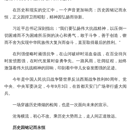
在历史和现实的交汇中，一个声音更加响亮：历史因铭记而永
恒，正义因捍卫而昭彰，精神因弘扬而弥新。
习近平总书记深刻指出：“我们要弘扬伟大抗战精神，以压倒一
切困难而不为困难所压倒的决心和勇气，敢于斗争，善于创造，锲
而不舍为实现中华民族伟大复兴而奋斗，直至取得最后的胜利。”
在列强侵略时顽强抗争，在山河破碎时浴血奋战，在百业待兴
时发愤图强，在时代发展时奋勇争先。一路风雨，壮阔征程，始终
激荡着伟大抗战精神的回响，印刻着中华儿女奋发图强的足迹。
今年是中国人民抗日战争暨世界反法西斯战争胜利80周年。党
中央、中央军委决定，今年9月3日，在首都天安门广场举行盛大阅
兵。
一场穿越历史烽烟的检阅，也是一次面向未来的宣示。
沧海横流，初心不改。乘历史大势而上，走人间正道致远。
历史因铭记而永恒