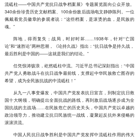
流砥柱——中国共产党抗日战争档案展》专题展览面向公众开放。
340余份珍贵历史文献档案、100余份敌后战场电文静静陈列。一位
佩戴着党员徽章的参观者说：“这些档案，是滚烫的血，是民族的
魂。”
阵地，得而复失；战局，时好时坏……1938年，针对“亡国
论”和“速胜论”两种思潮，《论持久战》指出：“抗日战争是持久战，
最后胜利是中国的——这就是我们的结论。”
任凭惊涛骇浪，屹然砥柱中流。习近平总书记深刻指出：“中国
共产党人勇敢战斗在抗日战争最前线，支撑起中华民族救亡图存的
希望，成为全民族抗战的中流砥柱！”
从九一八事变爆发，中国共产党发表抗日宣言，到制定抗日救
国十大纲领，明确提出全面抗战的路线，再到敌后战场逐步成为全
国抗战的主战场……在民族危亡的历史关头，中国共产党以卓越的
政治领导力，推动建立抗日民族统一战线，凝聚起反抗外来侵略的
滚滚洪流。
中国人民抗日战争胜利是中国共产党发挥中流砥柱作用的伟大