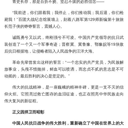
青史长存，那是百折不挠、坚忍不拔的必胜信念——
“我前进，你们跟着我；我停止，你们推动我；我后退，你们枪
毙我！”百团大战纪念馆展墙上，刻着八路军第129师新编第十旅旅
长范子侠的铮铮誓言，震撼人心。
诚既勇兮又以武，终刚强兮不可凌。中国共产党领导的抗日武
装创造了一个又一个军事奇迹；晋察冀、冀鲁豫、鄂豫皖等19块敌
后抗日根据地，让侵略者陷入人民战争的汪洋大海。
革命先辈曾发出这样的誓言：“一个忠实的共产党员，为民族解
放事业，头颅不惜抛掉，鲜血可以喷洒，而忠贞不贰的意志是不可
动摇的，最后胜利的决心是坚定的。”
伟大的抗战精神，是一座巍峨的精神丰碑，更是一支不灭的信
仰火炬。它照亮过救亡图存的血泪征途，也正在照亮中华民族走向
伟大复兴的新征程。
正义因捍卫而昭彰
中国人民抗日战争的伟大胜利，重新确立了中国在世界上的大