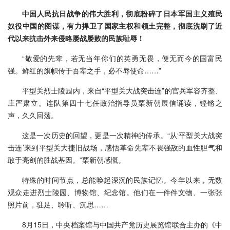
中国人民抗日战争的伟大胜利，彻底粉碎了日本军国主义殖民
奴役中国的图谋，有力捍卫了国家主权和领土完整，彻底洗刷了近
代以来抗击外来侵略屡战屡败的民族耻辱！
“敬爱的先辈，若无当年你们的英勇无畏，便无而今的国富民
强。鲜红的旗帜传于吾辈之手，必不辱使命……”
平型关烈士陵园内，来自“平型关大战突击连”的官兵军容齐整、
庄严肃立。连队第四十七任政治指导员栗新朝展信诵读，铿锵之
声，久久回荡。
这是一次历史的回望，更是一次精神的传承。“从‘平型关大战突
击连’来到平型关大捷旧战场，感悟革命先辈不畏强敌的血性胆气和
敢于亮剑的胜战基因。”栗新朝感慨。
特殊的时间节点，总能唤起深沉的民族记忆。今年以来，无数
观众走进烈士陵园、博物馆、纪念馆。他们在一件件文物、一张张
照片前，驻足、聆听、沉思……
8月15日，中央档案馆与中国共产党历史展览馆联合主办的《中