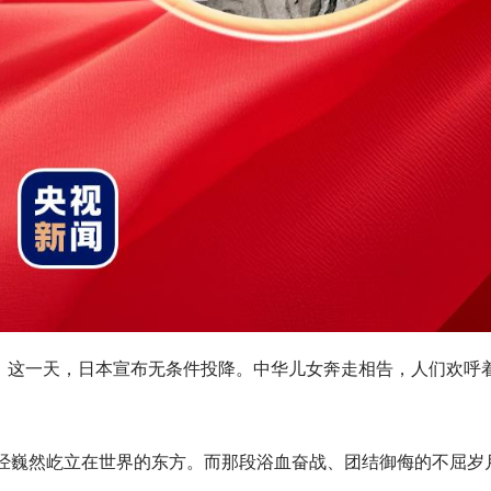
日子。这一天，日本宣布无条件投降。中华儿女奔走相告，人们欢呼
已经巍然屹立在世界的东方。而那段浴血奋战、团结御侮的不屈岁