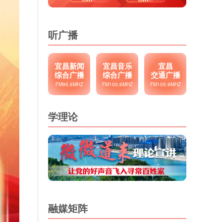
听广播
宜昌新闻
宜昌音乐
宜昌
综合广播
综合广播
交通广播
FM95.6MHZ
FM100.6MHZ
FM105.9MHZ
学理论
融媒矩阵