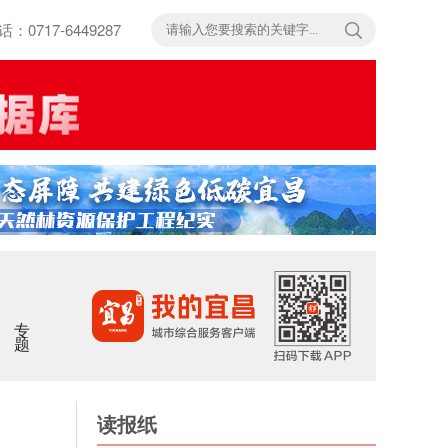
717-6449287
专题
读报纸