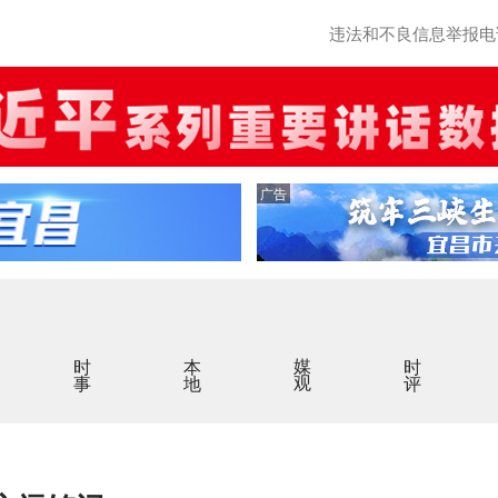
违法和不良信息举报电话：0
广告
时事
本地
媒观
时评