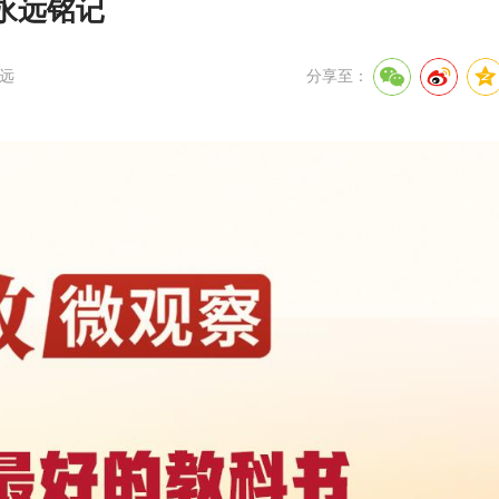
永远铭记
远
分享至：