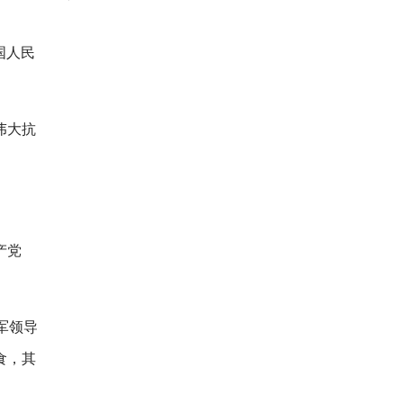
国人民
伟大抗
产党
军领导
食，其