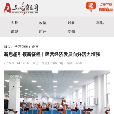
宜昌三峡融媒体中心主办
头条
政情
时事
本地
媒观
时评
专题
首页
>
学习强国
>
正文
新思想引领新征程丨民营经济发展向好活力增强
2025-08-14 12:56
来源：央视新闻客户端
编辑：金睿