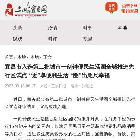
宜昌三峡融媒体中心主办
头条
政情
时事
本地
媒观
时评
专题
首页
>
本地
>
本地
>
正文
宜昌市入选第二批城市一刻钟便民生活圈全域推进先
行区试点 “近”享便利生活 “圈”出咫尺幸福
2025-08-13 06:17
来源：三峡日报
编辑：张远近
近日，商务部公布第二批城市一刻钟便民生活圈全域推进先行
区试点评审结果，宜昌成功入选。
一刻钟便民生活圈是以社区居民为服务对象，在服务半径为步
行15分钟左右的范围内，以满足居民日常生活基本消费和品质消费
等为目标，通过多业态集聚形成的社区商圈，涵盖购物、餐饮、家