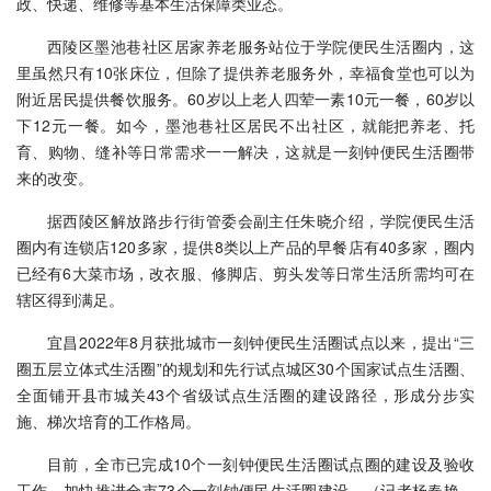
政、快递、维修等基本生活保障类业态。
西陵区墨池巷社区居家养老服务站位于学院便民生活圈内，这
里虽然只有10张床位，但除了提供养老服务外，幸福食堂也可以为
附近居民提供餐饮服务。60岁以上老人四荤一素10元一餐，60岁以
下12元一餐。如今，墨池巷社区居民不出社区，就能把养老、托
育、购物、缝补等日常需求一一解决，这就是一刻钟便民生活圈带
来的改变。
据西陵区解放路步行街管委会副主任朱晓介绍，学院便民生活
圈内有连锁店120多家，提供8类以上产品的早餐店有40多家，圈内
已经有6大菜市场，改衣服、修脚店、剪头发等日常生活所需均可在
辖区得到满足。
宜昌2022年8月获批城市一刻钟便民生活圈试点以来，提出“三
圈五层立体式生活圈”的规划和先行试点城区30个国家试点生活圈、
全面铺开县市城关43个省级试点生活圈的建设路径，形成分步实
施、梯次培育的工作格局。
目前，全市已完成10个一刻钟便民生活圈试点圈的建设及验收
工作，加快推进全市73个一刻钟便民生活圈建设。（记者杨春艳、