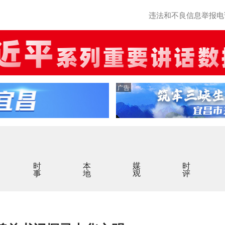
违法和不良信息举报电话：0
广告
时事
本地
媒观
时评