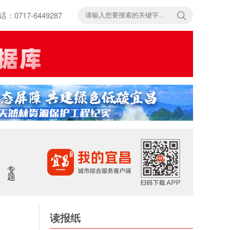
717-6449287
专题
读报纸