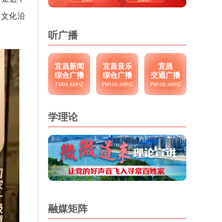
史文化沿
听广播
宜昌新闻
宜昌音乐
宜昌
综合广播
综合广播
交通广播
FM95.6MHZ
FM100.6MHZ
FM105.9MHZ
学理论
融媒矩阵