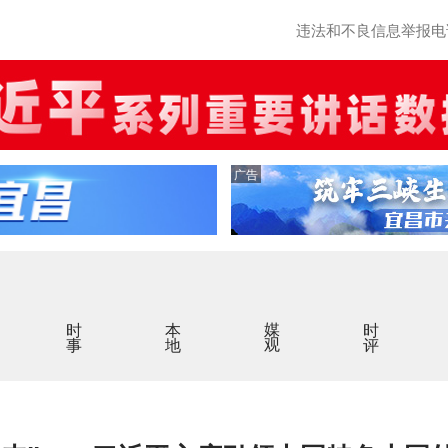
违法和不良信息举报电话：0
广告
时事
本地
媒观
时评