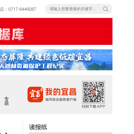
717-6449287
专题
读报纸