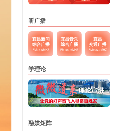
听广播
宜昌新闻
宜昌音乐
宜昌
综合广播
综合广播
交通广播
FM95.6MHZ
FM100.6MHZ
FM105.9MHZ
学理论
融媒矩阵