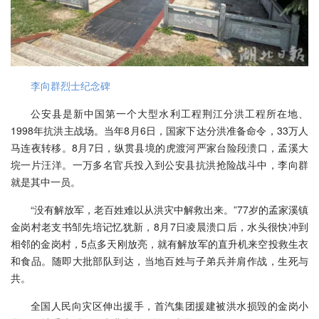
李向群烈士纪念碑
公安县是新中国第一个大型水利工程荆江分洪工程所在地、
1998年抗洪主战场。当年8月6日，国家下达分洪准备命令，33万人
马连夜转移。8月7日，纵贯县境的虎渡河严家台险段溃口，孟溪大
垸一片汪洋。一万多名官兵投入到公安县抗洪抢险战斗中，李向群
就是其中一员。
“没有解放军，老百姓难以从洪灾中解救出来。”77岁的孟家溪镇
金岗村老支书邹先培记忆犹新，8月7日凌晨溃口后，水头很快冲到
相邻的金岗村，5点多天刚放亮，就有解放军的直升机来空投救生衣
和食品。随即大批部队到达，当地百姓与子弟兵并肩作战，生死与
共。
全国人民向灾区伸出援手，首汽集团援建被洪水损毁的金岗小