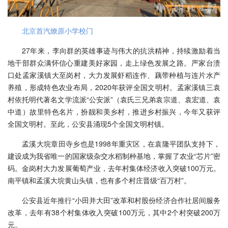
北京首汽燎原小学校门
27年来，李向群的英雄事迹与伟大的抗洪精神，持续激励着当
地干部群众满怀信心重建美好家园，走上绿色发展之路。严家台溃
口处孟家溪镇大至岗村，大力发展虾稻连作、藕带种植与连片水产
养殖，形成特色农业布局，2020年获评全国文明村。孟家溪镇三袁
村依托明代著名文学流派“公安派”（袁氏三兄弟袁宗道、袁宏道、袁
中道）故里特色名片，扮靓和美乡村，推进乡村振兴，今年又获评
全国文明村。至此，公安县涌现5个全国文明村镇。
孟溪大垸章田寺乡也是1998年重灾区，在袁隆平团队支持下，
建设成为我省唯一的国家级杂交水稻制种基地，掌握了农业“芯片”密
码。金岗村大力发展葡萄产业，去年村集体经济收入突破100万元。
南平镇和孟溪大垸黄山头镇，也有多个村庄晋级“百万村”。
公安县近年推行“小田并大田”改革和村股份经济合作社居间服务
改革，去年有38个村集体收入突破100万元，其中2个村突破200万
元。