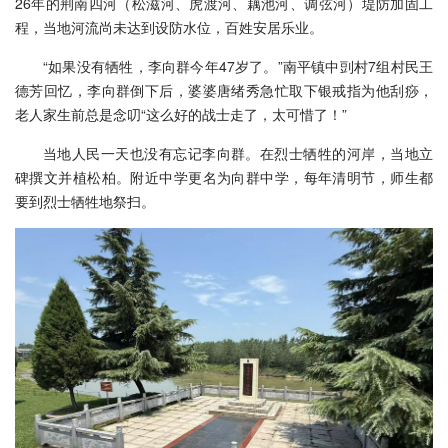
26年的荆南四河（松滋河、虎渡河、藕池河、调弦河）堤防加固工
程，当地河流尚未达到设防水位，百姓安居乐业。
“如果没有牺牲，李向群今年47岁了。”南平镇中剅村7组村民王
德芳回忆，李向群倒下后，婆婆唐绪秀急忙取下银戒指为他刮痧，
老人家生前总是念叨“这么好的战士走了，太可惜了！”
当地人民一天也没有忘记李向群。在烈士牺牲的河岸，当地立
碑撰文并植松柏。附近中学更名为向群中学，每年清明节，师生都
要到烈士牺牲地祭扫。