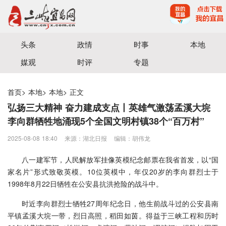
宜昌三峡融媒体中心主办
头条
政情
时事
本地
媒观
时评
专题
首页
>
本地
>
本地
>
正文
弘扬三大精神 奋力建成支点丨英雄气激荡孟溪大垸
李向群牺牲地涌现5个全国文明村镇38个“百万村”
2025-08-08 18:40
来源：​湖北日报
编辑：胡伟龙
八一建军节，人民解放军挂像英模纪念邮票在我省首发，以“国
家名片”形式致敬英模。10位英模中，年仅20岁的李向群烈士于
1998年8月22日牺牲在公安县抗洪抢险的战斗中。
时近李向群烈士牺牲27周年纪念日，他生前战斗过的公安县南
平镇孟溪大垸一带，烈日高照，稻田如茵。得益于三峡工程和历时