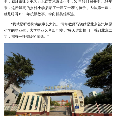
学，易址重建后更名为北京首汽燎原小学，次年9月1日开学。26年
来，这所漂亮的乡村小学启蒙了一茬又一茬的孩子，入学第一课，
就是聆听1998年抗洪故事、李向群英雄事迹。
“我就是听着抗洪故事长大的。”青年教师马骁婧是北京首汽燎原
小学的毕业生，大学毕业又考回母校，“每天进出校门，看到北京二
字，都有一种温暖的感觉。”