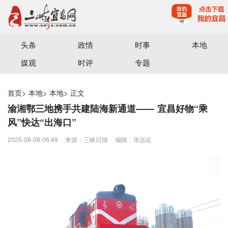
宜昌三峡融媒体中心主办
头条
政情
时事
本地
媒观
时评
专题
首页
>
本地
>
本地
>
正文
渝湘鄂三地携手共建陆海新通道—— 宜昌好物“乘
风”快达“出海口”
2025-08-08 06:49
来源：三峡日报
编辑：张远近