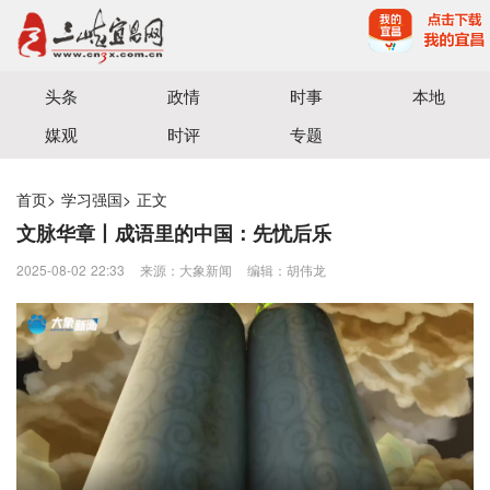
宜昌三峡融媒体中心主办
头条
政情
时事
本地
媒观
时评
专题
首页
>
学习强国
>
正文
文脉华章丨成语里的中国：先忧后乐
2025-08-02 22:33
来源：​大象新闻
编辑：胡伟龙