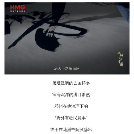
屡遭贬谪的去国怀乡
宦海沉浮的满目萧然
邓州在他治理下的
“野外有歌民意丰”
终于在花洲书院激荡出