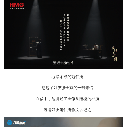
心绪渐纾的范仲淹
想起了好友滕子京的一封来信
在信中，他讲述了重修岳阳楼的经历
邀请好友范仲淹作文以记之