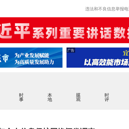
违法和不良信息举报电话：0
广告
时事
本地
媒观
时评