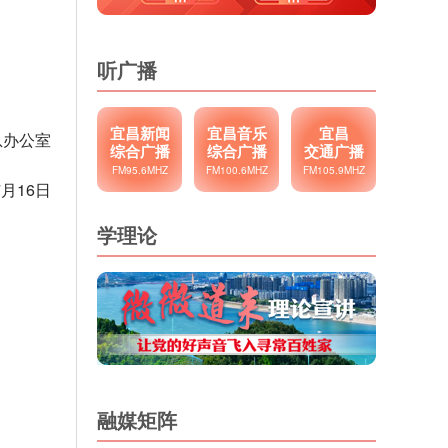
听广播
宜昌新闻
宜昌音乐
宜昌
息办公室
综合广播
综合广播
交通广播
FM95.6MHZ
FM100.6MHZ
FM105.9MHZ
7月16日
学理论
融媒矩阵