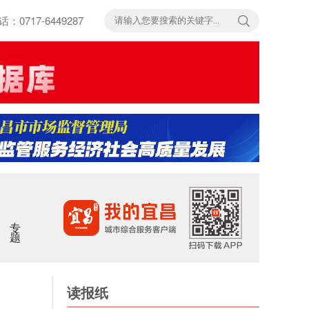
717-6449287
专题
读报纸