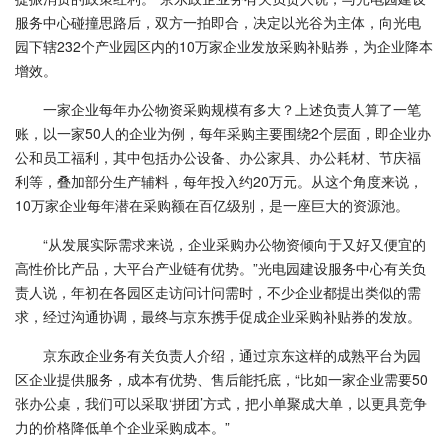
服务中心碰撞思路后，双方一拍即合，决定以光谷为主体，向光电
园下辖232个产业园区内的10万家企业发放采购补贴券，为企业降本
增效。
一家企业每年办公物资采购规模有多大？上述负责人算了一笔
账，以一家50人的企业为例，每年采购主要围绕2个层面，即企业办
公和员工福利，其中包括办公设备、办公家具、办公耗材、节庆福
利等，叠加部分生产辅料，每年投入约20万元。从这个角度来说，
10万家企业每年潜在采购额在百亿级别，是一座巨大的资源池。
“从发展实际需求来说，企业采购办公物资倾向于又好又便宜的
高性价比产品，大平台产业链有优势。”光电园建设服务中心有关负
责人说，年初在各园区走访问计问需时，不少企业都提出类似的需
求，经过沟通协调，最终与京东携手促成企业采购补贴券的发放。
京东政企业务有关负责人介绍，通过京东这样的成熟平台为园
区企业提供服务，成本有优势、售后能托底，“比如一家企业需要50
张办公桌，我们可以采取‘拼团’方式，把小单聚成大单，以更具竞争
力的价格降低单个企业采购成本。”