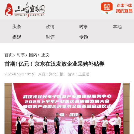
宜昌三峡融媒体中心主办
头条
政情
时事
本地
媒观
时评
专题
首页
>
时事
>
国内
>
正文
首期1亿元！京东在汉发放企业采购补贴券
2025-07-26 13:15
来源：湖北日报
编辑：王道远