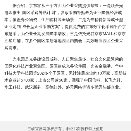
据介绍，京东将从三个方面为企业采购提供帮扶：一是联合光
电园推出“园区采购补贴计划”，发放采购补贴券为企业降低经营成
本，覆盖办公物资、生产辅料等全场景；二是为专精特新等成长型
企业定制“成长型企业采购方案”，提供免费的京东数字化采购平台京
东慧采，为企业长期发展降本增效；三是依托光谷京东MALL和京东
五星店铺，在多个园区策划落地园区内购会，高效响应园区企业采
购需求。
光电园是光谷建设最成熟、人口聚集最多、社会文化最繁荣的
国际化科技产业聚集区。园区建成光谷软件园、光谷金融港、华中
科技大学科技园等232多个子园区，累计注册企业约10万家，高新技
术企业超5700家，上市公司逾50家，涌现了中国信科、长飞光纤、
华工科技、武汉新芯、高德红外、盛天网络等诸多优秀头部企业。
三峡宜昌网版权所有，未经书面授权禁止使用