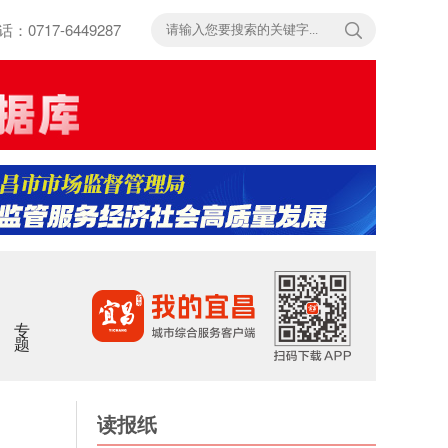
717-6449287
专题
读报纸