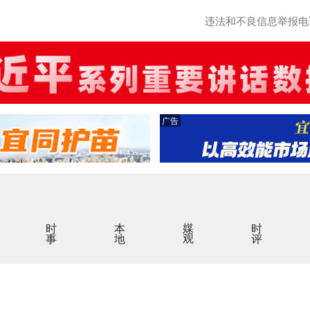
违法和不良信息举报电话：0
广告
时事
本地
媒观
时评