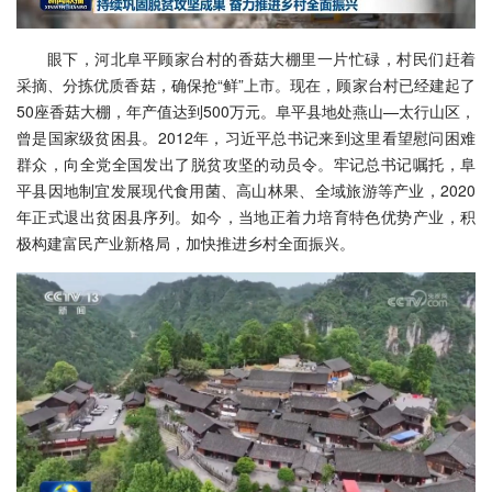
眼下，河北阜平顾家台村的香菇大棚里一片忙碌，村民们赶着
采摘、分拣优质香菇，确保抢“鲜”上市。现在，顾家台村已经建起了
50座香菇大棚，年产值达到500万元。阜平县地处燕山—太行山区，
曾是国家级贫困县。2012年，习近平总书记来到这里看望慰问困难
群众，向全党全国发出了脱贫攻坚的动员令。牢记总书记嘱托，阜
平县因地制宜发展现代食用菌、高山林果、全域旅游等产业，2020
年正式退出贫困县序列。如今，当地正着力培育特色优势产业，积
极构建富民产业新格局，加快推进乡村全面振兴。