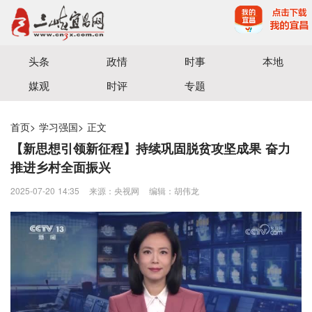
宜昌三峡融媒体中心主办
头条
政情
时事
本地
媒观
时评
专题
首页
>
学习强国
>
正文
【新思想引领新征程】持续巩固脱贫攻坚成果 奋力
推进乡村全面振兴
2025-07-20 14:35
来源：​央视网
编辑：胡伟龙