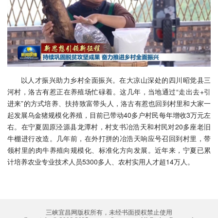
以人才振兴助力乡村全面振兴。在大凉山深处的四川昭觉县三
河村，洛古有惹正在养殖场忙碌着。这几年，当地通过“走出去+引
进来”的方式培养、扶持致富带头人，洛古有惹也回到村里和大家一
起发展乌金猪规模化养殖，目前已带动40多户村民每年增收3万元左
右。在宁夏固原泾源县龙潭村，村支书冶浩天和村民对20多座老旧
牛棚进行改造。几年前，在外打拼的冶浩天响应号召回到村里，带
领村里的肉牛养殖向规模化、标准化方向发展。近年来，宁夏已累
计培养农业专业技术人员5300多人、农村实用人才超14万人。
三峡宜昌网版权所有，未经书面授权禁止使用