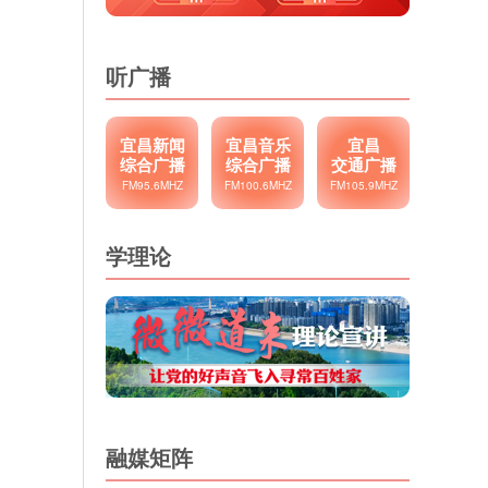
听广播
宜昌新闻
宜昌音乐
宜昌
综合广播
综合广播
交通广播
FM95.6MHZ
FM100.6MHZ
FM105.9MHZ
学理论
融媒矩阵