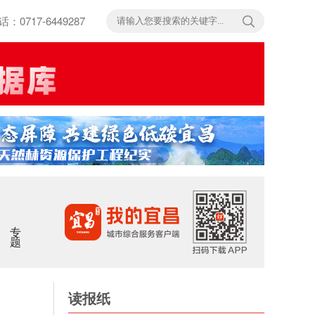
717-6449287
专题
读报纸