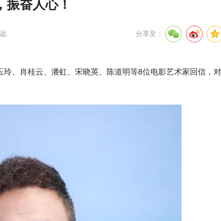
，振奋人心！
远
分享至：
玉玲、肖桂云、潘虹、宋晓英、陈道明等8位电影艺术家回信，