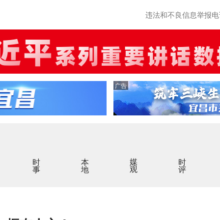
违法和不良信息举报电话：0
广告
时事
本地
媒观
时评