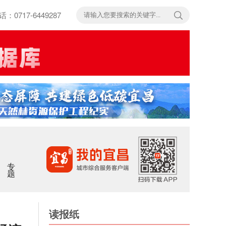
717-6449287
专题
读报纸