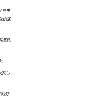
了总书
象的还
的某些政
长。
大家心
门经济