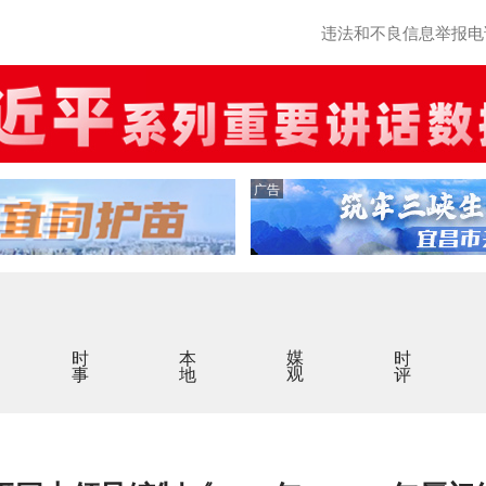
违法和不良信息举报电话：0
广告
时事
本地
媒观
时评