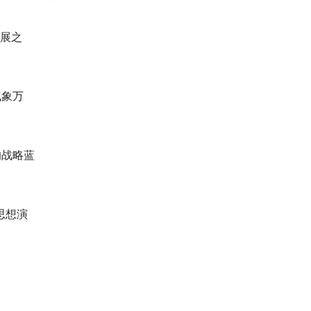
发展之
气象万
的战略蓝
思想演