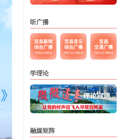
听广播
宜昌新闻
宜昌音乐
宜昌
综合广播
综合广播
交通广播
FM95.6MHZ
FM100.6MHZ
FM105.9MHZ
学理论
融媒矩阵