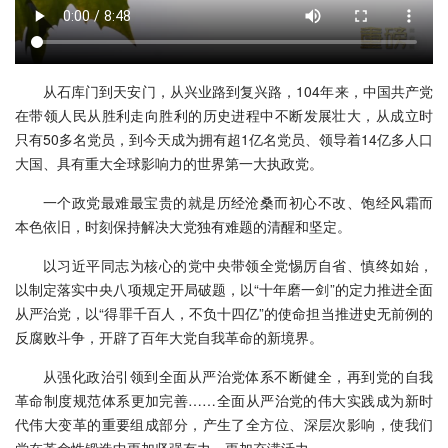
从石库门到天安门，从兴业路到复兴路，104年来，中国共产党
在带领人民从胜利走向胜利的历史进程中不断发展壮大，从成立时
只有50多名党员，到今天成为拥有超1亿名党员、领导着14亿多人口
大国、具有重大全球影响力的世界第一大执政党。
一个政党最难最宝贵的就是历经沧桑而初心不改、饱经风霜而
本色依旧，时刻保持解决大党独有难题的清醒和坚定。
以习近平同志为核心的党中央带领全党惕厉自省、慎终如始，
以制定落实中央八项规定开局破题，以“十年磨一剑”的定力推进全面
从严治党，以“得罪千百人，不负十四亿”的使命担当推进史无前例的
反腐败斗争，开辟了百年大党自我革命的新境界。
从强化政治引领到全面从严治党体系不断健全，再到党的自我
革命制度规范体系更加完善……全面从严治党的伟大实践成为新时
代伟大变革的重要组成部分，产生了全方位、深层次影响，使我们