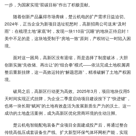
一步，为国家实现“双碳目标”作出了积极贡献。
随着创新产品赢得市场青睐，楚云机电的扩产需求日益迫切。
2024年，正当企业为新项目选址犯愁时，高新招商公司送来“及时
雨”：在梳理土地“家底”时，发现一块110亩“沉睡”的地块正待启封！
美中不足的是，这块地受制于“房地一致”原则，产权转让一时陷入困
境。
面对这一困局，高新区没有退缩，而是选择了制度破冰，大胆
创新实施“先收储、再出让”的“组合拳”模式——依法完成土地权属调
整后重新挂牌，这一高效运转的“解题思路”，精准破解了土地产权困
境。
破局之后，高新区行动更为高效。2025年3月，项目地块仅用5
天时间实现正式挂牌，为企业二季度启动项目建设按下了“快进键”，
也将一块长期“赋闲”的土地有效盘活为发展新质生产力的沃土。这一
成功的土地盘活案例，成为高新区优化营商环境的生动注脚。
楚云机电智能配电装备产业项目全面建成投产后，将通过整合
传统高低压成套设备生产线、扩大新型环保气体环网柜产能，实现