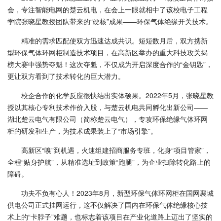
会，专注智能电网的楚云机电，在会上一眼就相中了该校电子工程
学院张晓星教授团队带来的“硬核”成果——环保气体绝缘开关技术。
精准的需求匹配使双方迅速达成共识。短短数月后，双方携新
型环保气体环网柜制造技术项目，在高新区举办的重大科技攻关揭
榜大赛中强势夺魁！这次夺魁，不仅成为开启深度合作的“金钥匙”，
更让双方看到了技术转化的巨大潜力。
校企合作的化学反应很快结出实体硕果。2022年5月，张晓星教
授以其核心专利技术作价入股，与楚云机电共同孵化出新公司——
湖北楚云电气有限公司（简称楚云电气），专攻环保绝缘气体环网
柜的研发和生产，为技术成果装上了“市场引擎”。
高新区“嗅”到机遇，火速组建招商服务专班，化身“项目管家”，
全程“贴身护航”，从精准选址到政策“跑腿”，为企业扫除转化路上的
障碍。
功夫不负有心人！2023年8月，新型环保气体环网柜在国网襄城
供电公司正式挂网运行，这不仅解决了国内在环保气体绝缘核心技
术上的“卡脖子”难题，也标志着该项目在产业化道路上迈出了坚实的