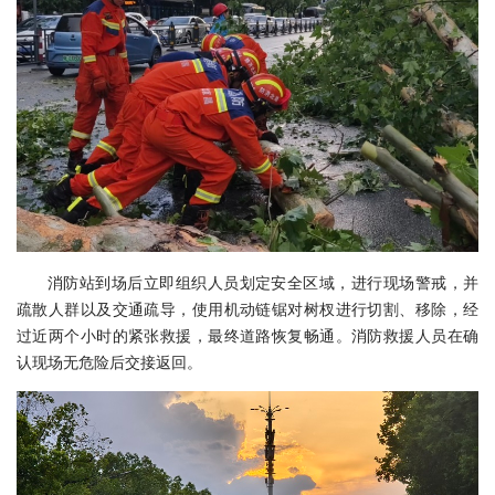
消防站到场后立即组织人员划定安全区域，进行现场警戒，并
疏散人群以及交通疏导，使用机动链锯对树杈进行切割、移除，经
过近两个小时的紧张救援，最终道路恢复畅通。消防救援人员在确
认现场无危险后交接返回。