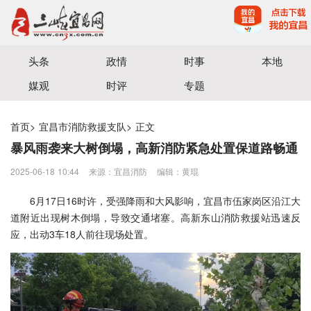
宜昌三峡融媒体中心主办
头条
政情
时事
本地
媒观
时评
专题
首页
>
宜昌市消防救援支队
>
正文
暴风雨袭来大树倒塌，高新消防紧急处置保道路畅通
2025-06-18 10:44
来源：宜昌消防
编辑：黄琨
6月17日16时许，受强降雨和大风影响，宜昌市伍家岗区沿江大
道附近出现树木倒塌，导致交通堵塞。高新东山消防救援站迅速反
应，出动3车18人前往现场处置。