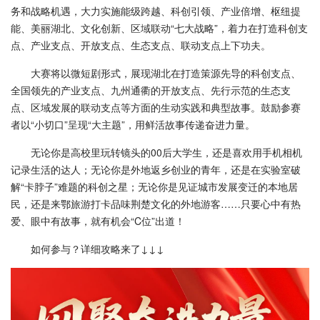
务和战略机遇，大力实施能级跨越、科创引领、产业倍增、枢纽提
能、美丽湖北、文化创新、区域联动“七大战略”，着力在打造科创支
点、产业支点、开放支点、生态支点、联动支点上下功夫。
大赛将以微短剧形式，展现湖北在打造策源先导的科创支点、
全国领先的产业支点、九州通衢的开放支点、先行示范的生态支
点、区域发展的联动支点等方面的生动实践和典型故事。鼓励参赛
者以“小切口”呈现“大主题”，用鲜活故事传递奋进力量。
无论你是高校里玩转镜头的00后大学生，还是喜欢用手机相机
记录生活的达人；无论你是外地返乡创业的青年，还是在实验室破
解“卡脖子”难题的科创之星；无论你是见证城市发展变迁的本地居
民，还是来鄂旅游打卡品味荆楚文化的外地游客……只要心中有热
爱、眼中有故事，就有机会“C位”出道！
如何参与？详细攻略来了↓↓↓