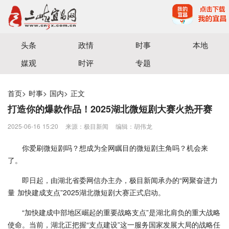
宜昌三峡融媒体中心主办
头条
政情
时事
本地
媒观
时评
专题
首页
>
时事
>
国内
>
正文
打造你的爆款作品！2025湖北微短剧大赛火热开赛
2025-06-16 15:20
来源：​极目新闻
编辑：胡伟龙
你爱刷微短剧吗？想成为全网瞩目的微短剧主角吗？机会来
了。
即日起，由湖北省委网信办主办，极目新闻承办的“网聚奋进力
量 加快建成支点”2025湖北微短剧大赛正式启动。
“加快建成中部地区崛起的重要战略支点”是湖北肩负的重大战略
使命。当前，湖北正把握“支点建设”这一服务国家发展大局的战略任