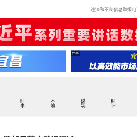
违法和不良信息举报电话：0
广告
时事
本地
媒观
时评