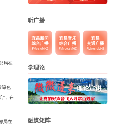
听广播
宜昌新闻
宜昌音乐
宜昌
综合广播
综合广播
交通广播
FM95.6MHZ
FM100.6MHZ
FM105.9MHZ
题邮局在
学理论
省绿色
机”，在
融媒矩阵
邮局在