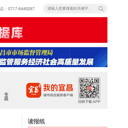
717-6449287
专题
读报纸