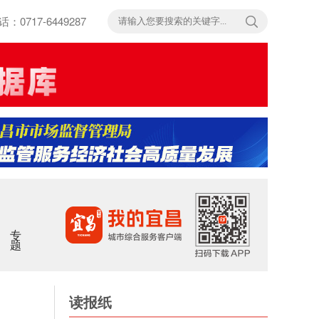
717-6449287
专题
读报纸