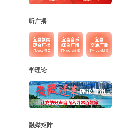
听广播
宜昌新闻
宜昌音乐
宜昌
综合广播
综合广播
交通广播
FM95.6MHZ
FM100.6MHZ
FM105.9MHZ
学理论
融媒矩阵