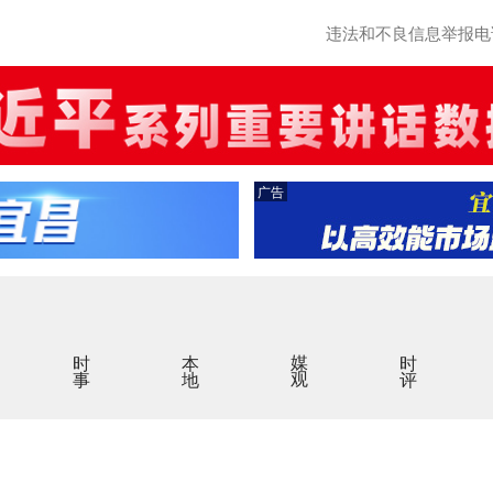
违法和不良信息举报电话：0
广告
时事
本地
媒观
时评