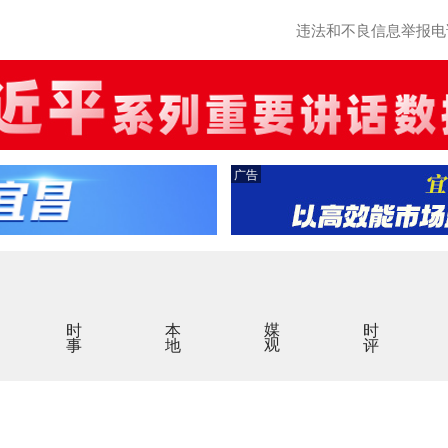
违法和不良信息举报电话：0
广告
时事
本地
媒观
时评