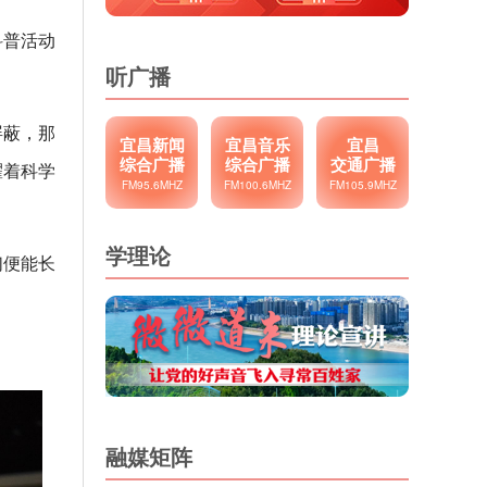
科普活动
听广播
屏蔽，那
宜昌新闻
宜昌音乐
宜昌
综合广播
综合广播
交通广播
耀着科学
FM95.6MHZ
FM100.6MHZ
FM105.9MHZ
学理论
们便能长
融媒矩阵