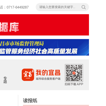
717-6449287
专题
读报纸