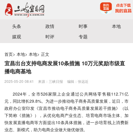
宜昌三峡融媒体中心主办
头条
政情
时事
本地
媒观
时评
专题
首页
>
本地
>
本地
>
正文
宜昌出台支持电商发展10条措施 10万元奖励市级直
播电商基地
2025-05-20 08:41
来源：三峡日报
编辑：张远近
2024年，全市526家限上企业通过公共网络零售额112.71亿
元，同比增长29.8%。为进一步推动电子商务高质量发展，近日，市
政府办公室印发《宜昌市推动电子商务高质量发展若干措施》（以
下简称《措施》），从优化电商产业生态、培育电商市场主体、加
快发展直播电商等方面提出10条具体措施，进一步培育线上消费新
业态、新模式，助力电商企业做大做优做强。