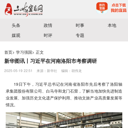
宜昌三峡融媒体中心主办
头条
政情
时事
本地
媒观
时评
专题
首页
>
学习强国
>
正文
新华图讯丨习近平在河南洛阳市考察调研
2025-05-19 22:51
来源：​新华社
编辑：胡伟龙
19日下午，习近平总书记在河南省洛阳市先后考察了洛阳轴
承集团股份有限公司、白马寺和龙门石窟，了解当地加快先进制造
业发展、加强历史文化遗产保护利用、推动文旅产业高质量发展等
情况。