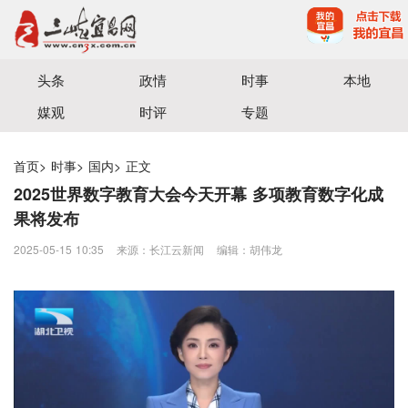
宜昌三峡融媒体中心主办
头条
政情
时事
本地
媒观
时评
专题
首页
>
时事
>
国内
>
正文
2025世界数字教育大会今天开幕 多项教育数字化成
果将发布
2025-05-15 10:35
来源：​长江云新闻
编辑：胡伟龙