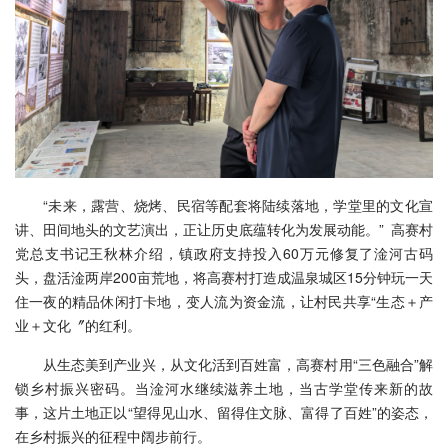
“未来，露营、烧烤、民宿等配套将陆续落地，学堂里的文化宣
讲、田间地头的文艺演出，正让历史底蕴转化为发展动能。” 高赛村
党总支书记王秋林介绍，镇政府支持投入60万元修复了淦河古码
头，盘活淦两岸200亩荒地，将高赛村打造成温泉城区15分钟玩一天
住一夜的精品休闲打卡地，变人流为资金流，让村民共享“生态＋产
业＋文化〞的红利。
从生态美到产业兴，从文化活到百姓富，高赛村用“三色融合”解
锁乡村振兴密码。当淦河水继续滋养土地，当古学堂传来新的故
事，这片土地正以“望得见山水、留得住文脉、富得了百姓”的姿态，
在乡村振兴的征程中阔步前行。