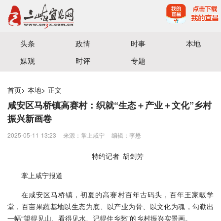
宜昌三峡融媒体中心主办
头条
政情
时事
本地
媒观
时评
专题
首页
>
本地
>
正文
咸安区马桥镇高赛村：织就“生态＋产业＋文化”乡村
振兴新画卷
2025-05-11 13:23
来源：掌上咸宁
编辑：李懋
特约记者 胡剑芳
掌上咸宁报道
在咸安区马桥镇，初夏的高赛村百年古码头，百年王家畈学
堂，百亩果蔬基地以生态为底、以产业为骨、以文化为魂，勾勒出
一幅“望得见山、看得见水、记得住乡愁”的乡村振兴实景画。