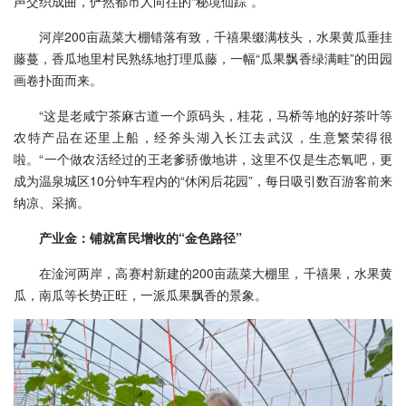
声交织成曲，俨然都市人向往的“秘境仙踪”。
河岸200亩蔬菜大棚错落有致，千禧果缀满枝头，水果黄瓜垂挂
藤蔓，香瓜地里村民熟练地打理瓜藤，一幅“瓜果飘香绿满畦”的田园
画卷扑面而来。
“这是老咸宁茶麻古道一个原码头，桂花，马桥等地的好茶叶等
农特产品在还里上船，经斧头湖入长江去武汉，生意繁荣得很
啦。“一个做农活经过的王老爹骄傲地讲，这里不仅是生态氧吧，更
成为温泉城区10分钟车程内的“休闲后花园”，每日吸引数百游客前来
纳凉、采摘。
产业金：铺就富民增收的“金色路径”
在淦河两岸，高赛村新建的200亩蔬菜大棚里，千禧果，水果黄
瓜，南瓜等长势正旺，一派瓜果飘香的景象。