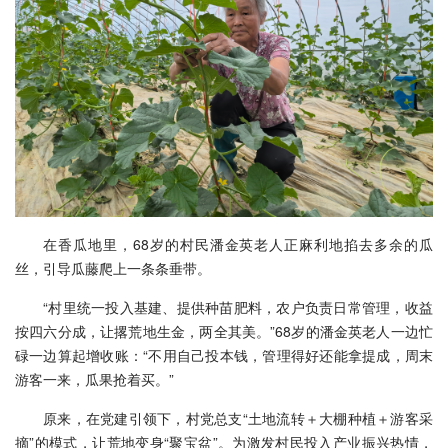
在香瓜地里，68岁的村民潘金英老人正麻利地掐去多余的瓜
丝，引导瓜藤爬上一条条垂带。
“村里统一投入基建、提供种苗肥料，农户负责日常管理，收益
按四六分成，让撂荒地生金，两全其美。”68岁的潘金英老人一边忙
碌一边算起增收账：“不用自己投本钱，管理得好还能拿提成，周末
游客一来，瓜果抢着买。”
原来，在党建引领下，村党总支“土地流转＋大棚种植＋游客采
摘”的模式，让荒地变身“聚宝盆”。为激发村民投入产业振兴热情，