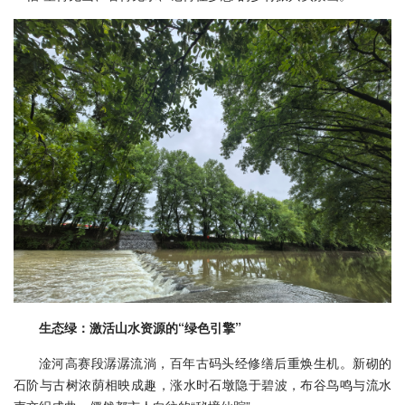
生态绿：激活山水资源的“绿色引擎”
淦河高赛段潺潺流淌，百年古码头经修缮后重焕生机。新砌的
石阶与古树浓荫相映成趣，涨水时石墩隐于碧波，布谷鸟鸣与流水