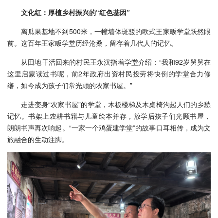
文化红：厚植乡村振兴的“红色基因”
离瓜果基地不到500米，一幢墙体斑驳的欧式王家畈学堂跃然眼
前。这百年王家畈学堂历经沧桑，留存着几代人的记忆。
从田地干活回来的村民王永汉指着学堂介绍：“我和92岁舅舅在
这里启蒙读过书呢，前2年政府出资村民投劳将快倒的学堂合力修
缮，如今成为孩子们常光顾的农家书屋。”
走进变身“农家书屋”的学堂，木板楼梯及木桌椅沟起人们的乡愁
记忆。书架上农耕书籍与儿童绘本并存，放学后孩子们光顾书屋，
朗朗书声再次响起。“一家一个鸡蛋建学堂”的故事口耳相传，成为文
旅融合的生动注脚。