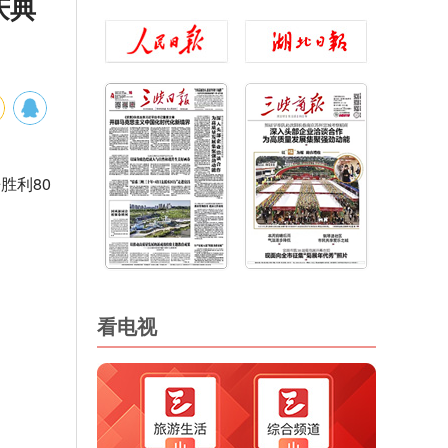
庆典
胜利80
看电视