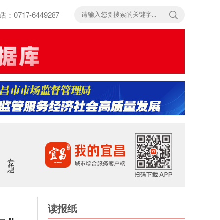
717-6449287
专题
读报纸