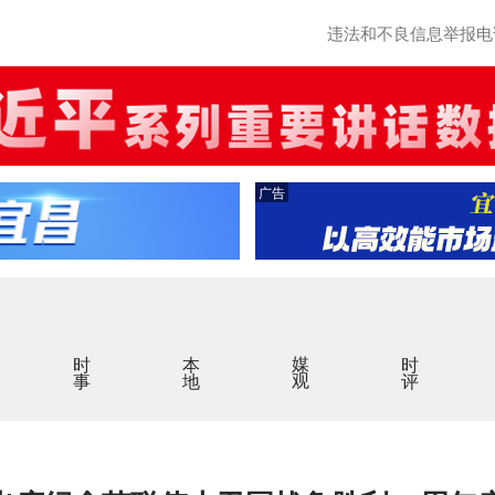
违法和不良信息举报电话：0
广告
时事
本地
媒观
时评