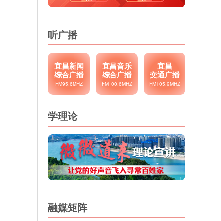
听广播
宜昌新闻
宜昌音乐
宜昌
综合广播
综合广播
交通广播
FM95.6MHZ
FM100.6MHZ
FM105.9MHZ
学理论
融媒矩阵