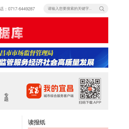
717-6449287
专题
读报纸