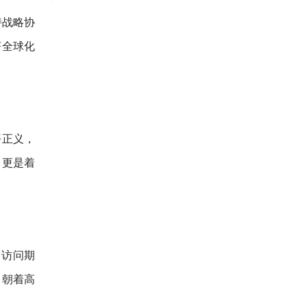
持战略协
济全球化
平正义，
，更是着
。访问期
。朝着高