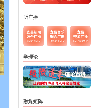
听广播
宜昌新闻
宜昌音乐
宜昌
综合广播
综合广播
交通广播
FM95.6MHZ
FM100.6MHZ
FM105.9MHZ
学理论
融媒矩阵