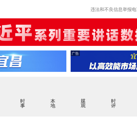
违法和不良信息举报电话：0
广告
时事
本地
媒观
时评