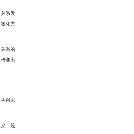
国关系发
多极化方
伴关系的
界传递出
。
、共创未
之义，是