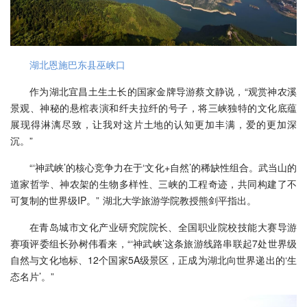
湖北恩施巴东县巫峡口
作为湖北宜昌土生土长的国家金牌导游蔡文静说，“观赏神农溪
景观、神秘的悬棺表演和纤夫拉纤的号子，将三峡独特的文化底蕴
展现得淋漓尽致，让我对这片土地的认知更加丰满，爱的更加深
沉。”
“‘神武峡’的核心竞争力在于‘文化+自然’的稀缺性组合。武当山的
道家哲学、神农架的生物多样性、三峡的工程奇迹，共同构建了不
可复制的世界级IP。” 湖北大学旅游学院教授熊剑平指出。
在青岛城市文化产业研究院院长、全国职业院校技能大赛导游
赛项评委组长孙树伟看来，“‘神武峡’这条旅游线路串联起7处世界级
自然与文化地标、12个国家5A级景区，正成为湖北向世界递出的‘生
态名片’。”