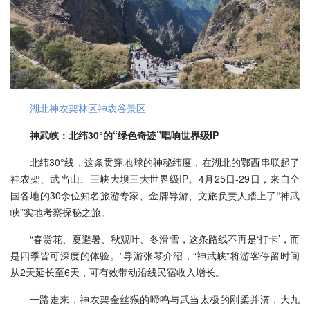
湖北神农架林区神农谷景区
神武峡：北纬30°的“绿色奇迹”唱响世界级IP
北纬30°线，这条贯穿地球的神秘纬度，在湖北的鄂西串联起了
神农架、武当山、三峡大坝三大世界级IP。4月25日-29日，来自全
国各地的30余位知名旅游专家、金牌导游、文旅负责人踏上了“神武
峡”实地考察探秘之旅。
“春赏花、夏避暑、秋观叶、冬滑雪，这条路线不再是‘打卡’，而
是四季皆可深度的体验。”导游张琴介绍，“神武峡”将游客停留时间
从2天延长至6天，可有效带动沿线民宿收入增长。
一路走来，神农架金丝猴的啼鸣与武当太极的刚柔并济，大九