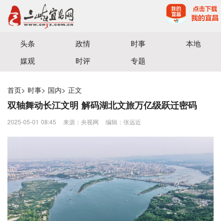
宜昌三峡融媒体中心主办
头条
政情
时事
本地
媒观
时评
专题
首页
>
时事
>
国内
>
正文
双轴舞动长江文明 解码湖北文旅万亿级跃迁密码
2025-05-01 08:45
来源：央视网
编辑：张远近