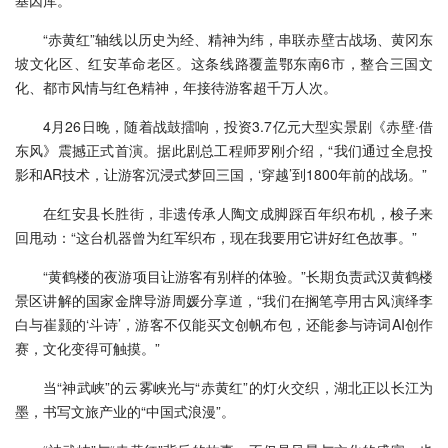
基因库。
“赤黄红”轴线以历史为经、精神为纬，串联赤壁古战场、黄冈东
坡文化区、红安革命老区。这条线路覆盖鄂东南6市，整合三国文
化、都市风情与红色精神，年接待游客超千万人次。
4月26日晚，随着战鼓擂响，投资3.7亿元大型实景剧《赤壁·借
东风》震撼正式首演。据此剧总工程师罗刚介绍，“我们通过全息投
影和AR技术，让游客沉浸式梦回三国，‘穿越’到1800年前的战场。”
在红安县长胜街，非遗传承人陶文成脚踩百年织布机，梭子来
回甩动：“这台机器曾为红军织布，现在我要用它讲好红色故事。”
“黄鹤楼的夜游项目让游客有别样的体验。”长期负责武汉黄鹤楼
景区讲解的国家金牌导游周媛分享道，“我们在搁笔亭用古风演绎李
白与崔颢的‘斗诗’，游客不仅能买文创帆布包，还能参与诗词AI创作
赛，文化变得可触摸。”
当“神武峡”的云雾峡光与“赤黄红”的灯火交织，湖北正以长江为
墨，书写文旅产业的“中国式浪漫”。