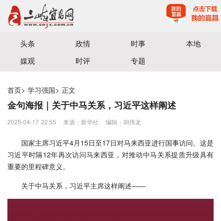
宜昌三峡融媒体中心主办
头条
政情
时事
本地
媒观
时评
专题
首页
>
学习强国
>
正文
金句海报｜关于中马关系，习近平这样阐述
2025-04-17 22:55
来源：​新华社
编辑：胡伟龙
国家主席习近平4月15日至17日对马来西亚进行国事访问。这是
习近平时隔12年再次访问马来西亚，对推动中马关系提质升级具有
重要的里程碑意义。
关于中马关系，习近平主席这样阐述——