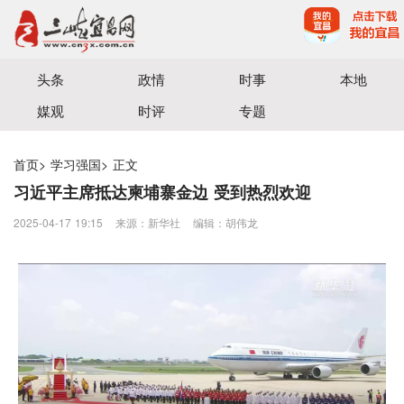
宜昌三峡融媒体中心主办
头条
政情
时事
本地
媒观
时评
专题
首页
>
学习强国
>
正文
习近平主席抵达柬埔寨金边 受到热烈欢迎
2025-04-17 19:15
来源：​新华社
编辑：胡伟龙