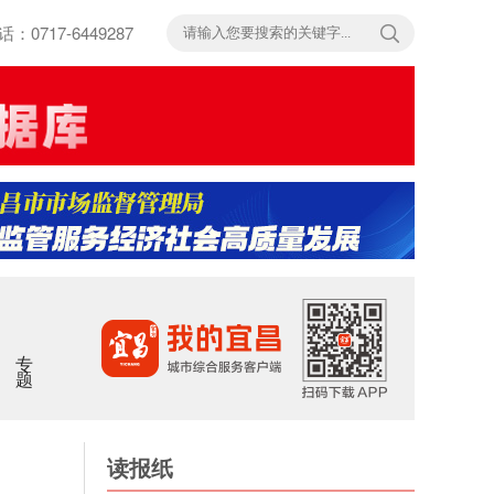
717-6449287
专题
读报纸