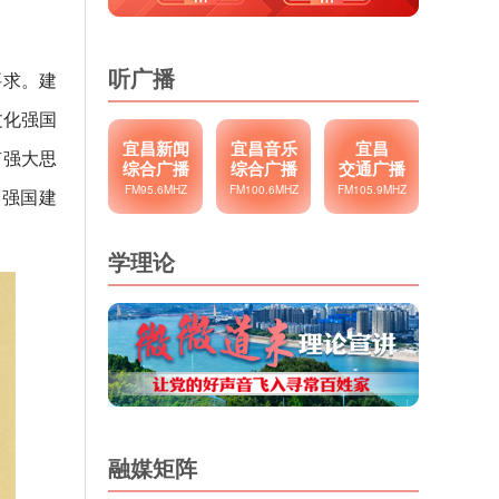
听广播
要求。建
文化强国
宜昌新闻
宜昌音乐
宜昌
有强大思
综合广播
综合广播
交通广播
FM95.6MHZ
FM100.6MHZ
FM105.9MHZ
牢强国建
学理论
融媒矩阵