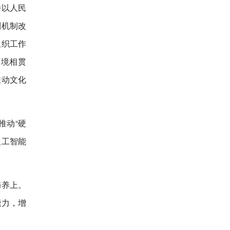
持以人民
制机制改
组织工作
环境相贯
推动文化
推动“硬
人工智能
修养上。
能力，增