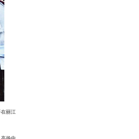
平在丽江
。高扬中