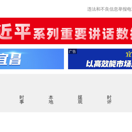
违法和不良信息举报电话：0
广告
时事
本地
媒观
时评