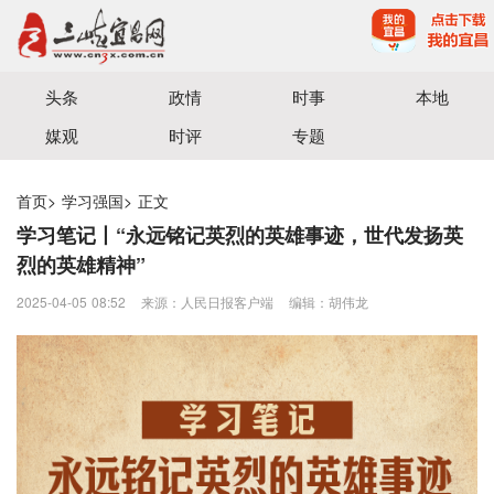
宜昌三峡融媒体中心主办
头条
政情
时事
本地
媒观
时评
专题
首页
>
学习强国
>
正文
学习笔记丨“永远铭记英烈的英雄事迹，世代发扬英
烈的英雄精神”
2025-04-05 08:52
来源：​人民日报客户端
编辑：胡伟龙