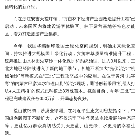
值转化的新路径。
而在浙江安吉天荒坪镇，“万亩林下经济产业园改造提升工程”已
启动，未来园区内将建设游客体验区、林下露营基地等特色功能
区，着力打造旅游产业集群。
今年，我国将编制印发国土绿化空间规划，明确未来绿化空
间，持续推进大规模国土绿化行动，实施林草质量精准提升工程，
统筹推进山水林田湖草沙一体化保护和系统治理。进入3月以来，三
北大地已经陆续进入了新的施工季节，各地不断加大“光伏治沙”“机
械治沙”等新模式在“三北”工程攻坚战中的应用。在位于黄河“几字
弯”的内蒙古巴彦淖尔市磴口县的治沙现场，通过创新采用“机器人打
坑+人工精植”的模式已种植近3万株苗木。截至目前，今年“三北”工
程已完成建设任务350万亩，开局态势良好。
荒山披锦绣，沙漠变绿洲。在习近平生态文明思想指引下，中
国绿色版图正不断扩大，这不仅筑牢了中华民族永续发展的生态屏
障，更让亿万群众真切感受到天更蓝、山更绿、水更清的幸福生
活。