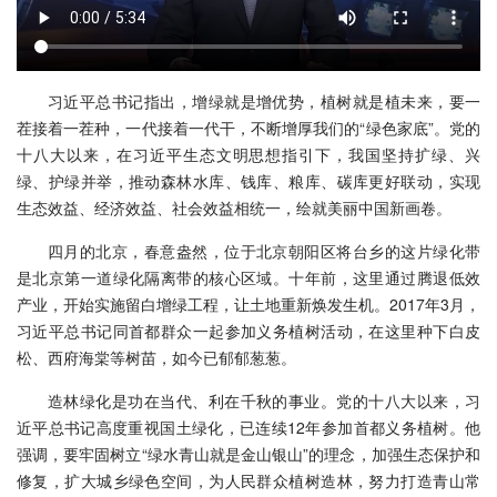
习近平总书记指出，增绿就是增优势，植树就是植未来，要一
茬接着一茬种，一代接着一代干，不断增厚我们的“绿色家底”。党的
十八大以来，在习近平生态文明思想指引下，我国坚持扩绿、兴
绿、护绿并举，推动森林水库、钱库、粮库、碳库更好联动，实现
生态效益、经济效益、社会效益相统一，绘就美丽中国新画卷。
四月的北京，春意盎然，位于北京朝阳区将台乡的这片绿化带
是北京第一道绿化隔离带的核心区域。十年前，这里通过腾退低效
产业，开始实施留白增绿工程，让土地重新焕发生机。2017年3月，
习近平总书记同首都群众一起参加义务植树活动，在这里种下白皮
松、西府海棠等树苗，如今已郁郁葱葱。
造林绿化是功在当代、利在千秋的事业。党的十八大以来，习
近平总书记高度重视国土绿化，已连续12年参加首都义务植树。他
强调，要牢固树立“绿水青山就是金山银山”的理念，加强生态保护和
修复，扩大城乡绿色空间，为人民群众植树造林，努力打造青山常