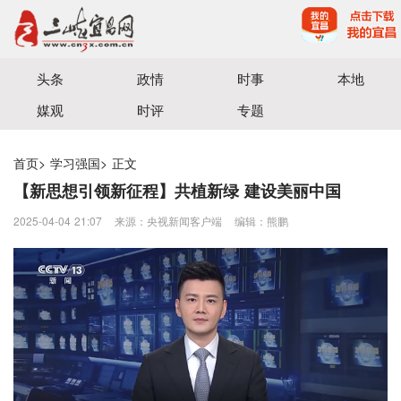
宜昌三峡融媒体中心主办
头条
政情
时事
本地
媒观
时评
专题
首页
>
学习强国
>
正文
【新思想引领新征程】共植新绿 建设美丽中国
2025-04-04 21:07
来源：央视新闻客户端
编辑：熊鹏