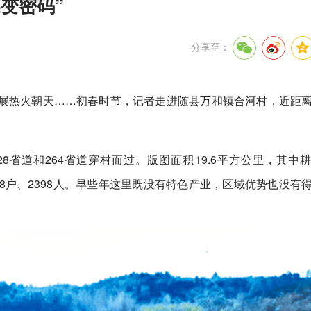
变密码”
分享至：
展热火朝天……初春时节，记者走进随县万和镇合河村，近距
28省道和264省道穿村而过。版图面积19.6平方公里，其中
、708户、2398人。早些年这里既没有特色产业，区域优势也没有