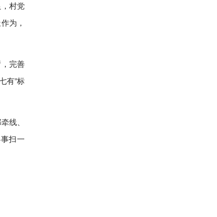
足，村党
极作为，
厅，完善
七有”标
部牵线、
办事扫一