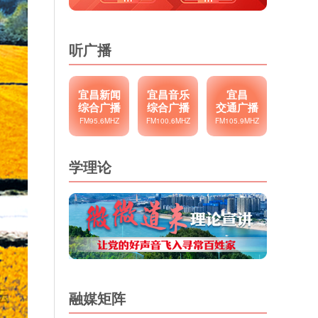
听广播
宜昌新闻
宜昌音乐
宜昌
综合广播
综合广播
交通广播
FM95.6MHZ
FM100.6MHZ
FM105.9MHZ
学理论
融媒矩阵