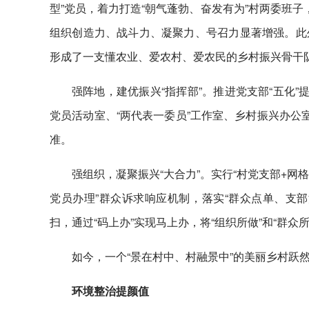
型”党员，着力打造“朝气蓬勃、奋发有为”村两委班
组织创造力、战斗力、凝聚力、号召力显著增强。此
形成了一支懂农业、爱农村、爱农民的乡村振兴骨干
强阵地，建优振兴“指挥部”。推进党支部“五化
党员活动室、“两代表一委员”工作室、乡村振兴办公
准。
强组织，凝聚振兴“大合力”。实行“村党支部+网
党员办理”群众诉求响应机制，落实“群众点单、支部
扫，通过“码上办”实现马上办，将“组织所做”和“群众
如今，一个“景在村中、村融景中”的美丽乡村跃
环境整治提颜值