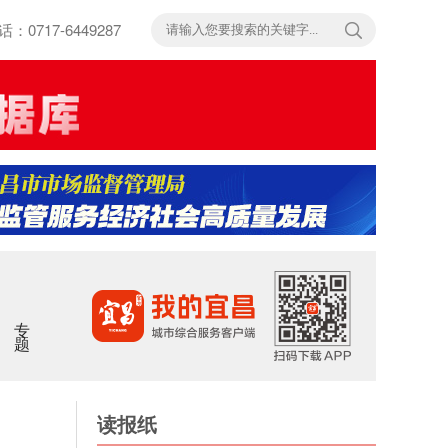
717-6449287
专题
读报纸