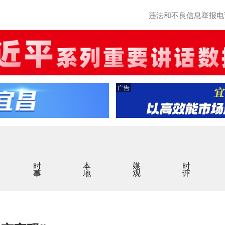
违法和不良信息举报电话：0
广告
时事
本地
媒观
时评