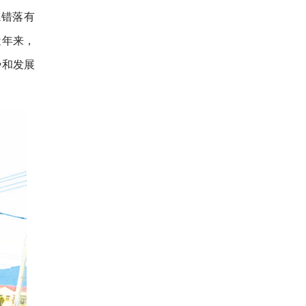
院错落有
近年来，
势和发展