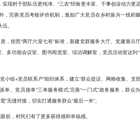
子，实现村干部队伍更纯净、“三农”经验更丰富、干事创业动力更
外，完善党员考核评价机制，激励广大党员在乡村振兴一线积
队伍。
”提质，按照“两厅六室七有”标准，新建党群服务大厅、党建展示
室、多功能会议室、图书阅览室、综治调解室，党员活动室达到“
格党小组+党员联系户”组织体系，建立“群众提议、网格收集、支
派单、党员接单”三单服务模式;完善“一门式”政务服务，群众
所需”无缝对接，切实打通服务群众“最后一米”。
然眼前，村民们有了更多获得感和幸福感。