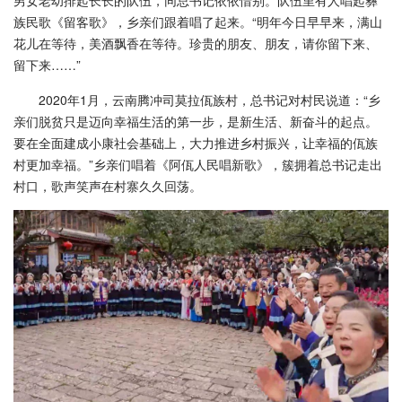
男女老幼排起长长的队伍，同总书记依依惜别。队伍里有人唱起彝
族民歌《留客歌》，乡亲们跟着唱了起来。“明年今日早早来，满山
花儿在等待，美酒飘香在等待。珍贵的朋友、朋友，请你留下来、
留下来……”
2020年1月，云南腾冲司莫拉佤族村，总书记对村民说道：“乡
亲们脱贫只是迈向幸福生活的第一步，是新生活、新奋斗的起点。
要在全面建成小康社会基础上，大力推进乡村振兴，让幸福的佤族
村更加幸福。”乡亲们唱着《阿佤人民唱新歌》，簇拥着总书记走出
村口，歌声笑声在村寨久久回荡。