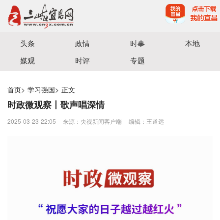
宜昌三峡融媒体中心主办
头条
政情
时事
本地
媒观
时评
专题
首页
>
学习强国
>
正文
时政微观察丨歌声唱深情
2025-03-23 22:05
来源：央视新闻客户端
编辑：王道远