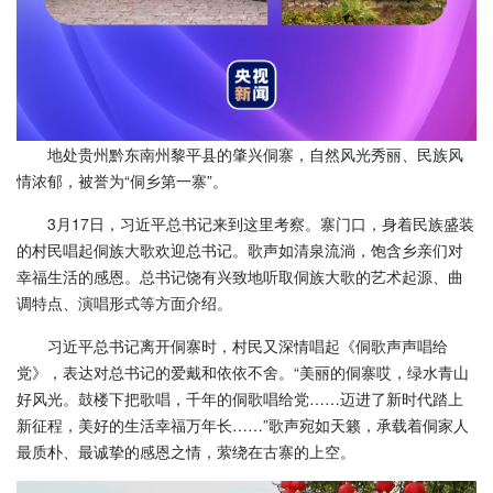
地处贵州黔东南州黎平县的肇兴侗寨，自然风光秀丽、民族风
情浓郁，被誉为“侗乡第一寨”。
3月17日，习近平总书记来到这里考察。寨门口，身着民族盛装
的村民唱起侗族大歌欢迎总书记。歌声如清泉流淌，饱含乡亲们对
幸福生活的感恩。总书记饶有兴致地听取侗族大歌的艺术起源、曲
调特点、演唱形式等方面介绍。
习近平总书记离开侗寨时，村民又深情唱起《侗歌声声唱给
党》，表达对总书记的爱戴和依依不舍。“美丽的侗寨哎，绿水青山
好风光。鼓楼下把歌唱，千年的侗歌唱给党……迈进了新时代踏上
新征程，美好的生活幸福万年长……”歌声宛如天籁，承载着侗家人
最质朴、最诚挚的感恩之情，萦绕在古寨的上空。