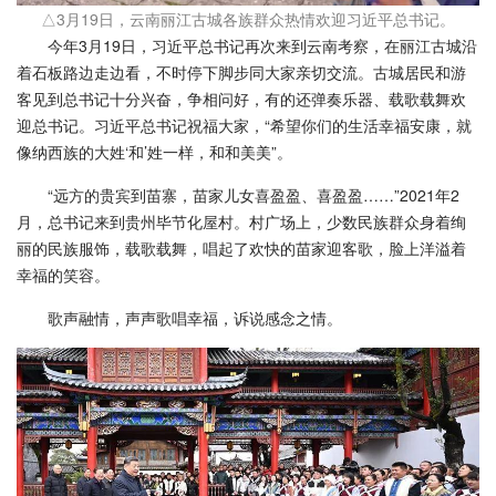
△3月19日，云南丽江古城各族群众热情欢迎习近平总书记。
今年3月19日，习近平总书记再次来到云南考察，在丽江古城沿
着石板路边走边看，不时停下脚步同大家亲切交流。古城居民和游
客见到总书记十分兴奋，争相问好，有的还弹奏乐器、载歌载舞欢
迎总书记。习近平总书记祝福大家，“希望你们的生活幸福安康，就
像纳西族的大姓‘和’姓一样，和和美美”。
“远方的贵宾到苗寨，苗家儿女喜盈盈、喜盈盈……”2021年2
月，总书记来到贵州毕节化屋村。村广场上，少数民族群众身着绚
丽的民族服饰，载歌载舞，唱起了欢快的苗家迎客歌，脸上洋溢着
幸福的笑容。
歌声融情，声声歌唱幸福，诉说感念之情。