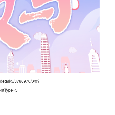
detail/5/3786970/0/0?
entType=5