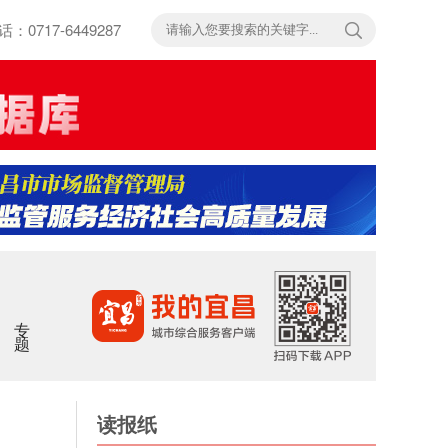
717-6449287
专题
读报纸