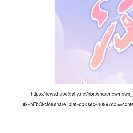
https://news.hubeidaily.net/hbrbsharenew/news_
uik=hFbQktJo&share_plat=qq&sec=40897db5&cont