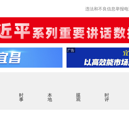
违法和不良信息举报电话：0
广告
时事
本地
媒观
时评