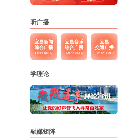
听广播
宜昌新闻
宜昌音乐
宜昌
综合广播
综合广播
交通广播
FM95.6MHZ
FM100.6MHZ
FM105.9MHZ
学理论
融媒矩阵