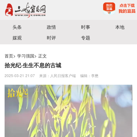
宜昌三峡融媒体中心主办
头条
政情
时事
本地
媒观
时评
专题
首页
>
学习强国
>
正文
拾光纪·生生不息的古城
2025-03-21 21:07
来源：人民日报客户端
编辑：李懋