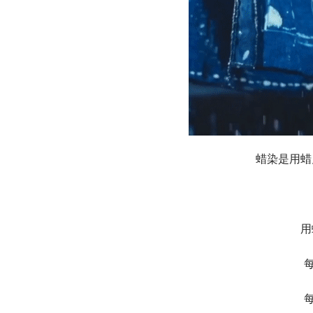
蜡染是用蜡
用