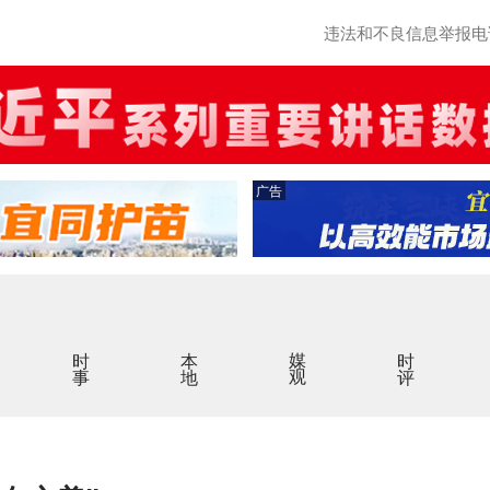
违法和不良信息举报电话：0
广告
时事
本地
媒观
时评