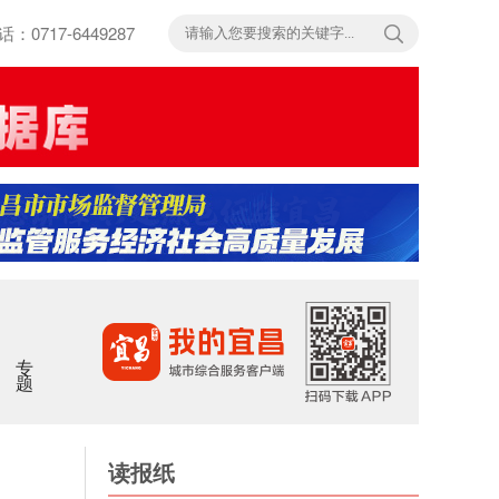
717-6449287
专题
读报纸