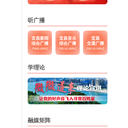
听广播
宜昌新闻
宜昌音乐
宜昌
综合广播
综合广播
交通广播
FM95.6MHZ
FM100.6MHZ
FM105.9MHZ
学理论
融媒矩阵