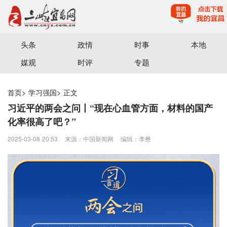
宜昌三峡融媒体中心主办
头条
政情
时事
本地
媒观
时评
专题
首页
>
学习强国
>
正文
习近平的两会之问丨“现在心血管方面，材料的国产
化率很高了吧？”
2025-03-08 20:53
来源：中国新闻网
编辑：李懋