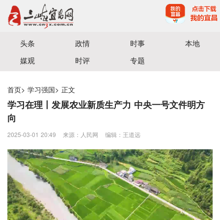
宜昌三峡融媒体中心主办
头条
政情
时事
本地
媒观
时评
专题
首页
>
学习强国
>
正文
学习在理丨发展农业新质生产力 中央一号文件明方
向
2025-03-01 20:49
来源：人民网
编辑：王道远